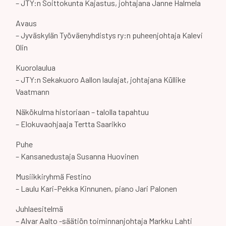
– JTY:n Soittokunta Kajastus, johtajana Janne Halmela
Avaus
– Jyväskylän Työväenyhdistys ry:n puheenjohtaja Kalevi
Olin
Kuorolaulua
– JTY:n Sekakuoro Aallon laulajat, johtajana Küllike
Vaatmann
Näkökulma historiaan – talolla tapahtuu
– Elokuvaohjaaja Tertta Saarikko
Puhe
– Kansanedustaja Susanna Huovinen
Musiikkiryhmä Festino
– Laulu Kari-Pekka Kinnunen, piano Jari Palonen
Juhlaesitelmä
– Alvar Aalto -säätiön toiminnanjohtaja Markku Lahti