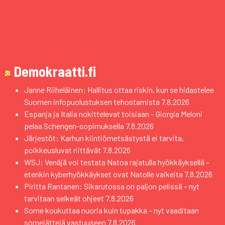
Demokraatti.fi
Janne Riiheläinen: Hallitus ottaa riskin, kun se hidastelee
Suomen infopuolustuksen tehostamista
7.8.2026
Espanja ja Italia nokittelevat toisiaan – Giorgia Meloni
pelaa Schengen-sopimuksella
7.8.2026
Järjestöt: Karhun kiintiömetsästystä ei tarvita,
poikkeusluvat riittävät
7.8.2026
WSJ: Venäjä voi testata Natoa rajatulla hyökkäyksellä –
etenkin kyberhyökkäykset ovat Natolle vaikeita
7.8.2026
Piritta Rantanen: Sikarutossa on paljon pelissä – nyt
tarvitaan selkeät ohjeet
7.8.2026
Some koukuttaa nuoria kuin tupakka – nyt vaaditaan
somejättejä vastuuseen
7.8.2026