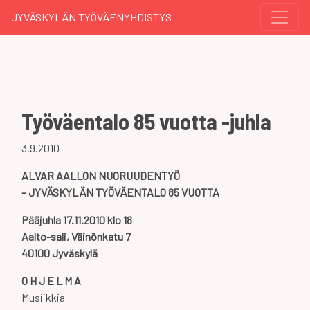
JYVÄSKYLÄN TYÖVÄENYHDISTYS
Työväentalo 85 vuotta -juhla
3.9.2010
ALVAR AALLON NUORUUDENTYÖ
– JYVÄSKYLÄN TYÖVÄENTALO 85 VUOTTA
Pääjuhla 17.11.2010 klo 18
Aalto-sali, Väinönkatu 7
40100 Jyväskylä
O H J E L M A
Musiikkia