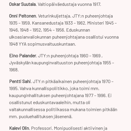
Oskar Suutala
. Valtiopäiväedustaja vuonna 1917.
Onni Peltonen
. Veturinkuljettaja. JTY:n puheenjohtaja
1935 – 1959. Kansanedustaja 1933 – 1962. Ministeri 1945 –
1946, 1948 – 1952, 1954 – 1956. Eduskunnan
ulkoasianvaliokunnan puheenjohtajana osallistui vuonna
1948 YYA sopimusvaltuuskuntaan.
Eino Palander
. JTY:n puheenjohtaja 1960 – 1969 ,
Jyväskylän kaupunginvaltuuston puheenjohtaja 1955 –
1968.
Pentti Sahi
. JTY:n pitkäaikainen puheenjohtaja 1970 –
1995. Vahva kunnallispoliitikko, joka toimi mm.
kaupunginhallituksen puheenjohtajana 1977 – 1996. Ei
osallistunut eduskuntavaaleihin, mutta oli
valtakunnallisessa politiikassa mukana toimien pitkään
mm. puoluehallituksen jäsenenä.
Kalevi Olin
. Professori. Monipuolisesti aktiivinen ja