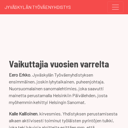
JYVÄSKYLÄN TYÖVÄENYHDISTYS
Vaikuttajia vuosien varrelta
Eero Erkko
. Jyväskylän Työväenyhdistyksen
ensimmäinen, joskin lyhytaikainen, puheenjohtaja.
Nuorsuomalainen sanomalehtimies, joka saavutti
mainetta perustamalla Helsinkiin Päivälehden, josta
myöhemmin kehittyi Helsingin Sanomat.
Kalle Kallioinen
. kirvesmies. Yhdistyksen perustamisesta
alkaen aktiivisesti toiminut työläisten pyrintöjen tulkki,
joka teki lukuisia aloitteita esittäen mm. että