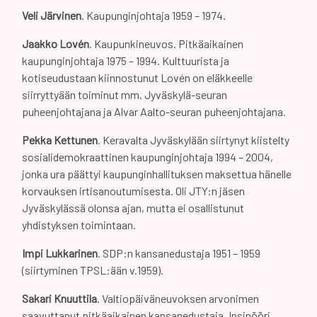
Veli Järvinen
. Kaupunginjohtaja 1959 – 1974.
Jaakko Lovén
. Kaupunkineuvos. Pitkäaikainen
kaupunginjohtaja 1975 – 1994. Kulttuurista ja
kotiseudustaan kiinnostunut Lovén on eläkkeelle
siirryttyään toiminut mm. Jyväskylä-seuran
puheenjohtajana ja Alvar Aalto-seuran puheenjohtajana.
Pekka Kettunen
. Keravalta Jyväskylään siirtynyt kiistelty
sosialidemokraattinen kaupunginjohtaja 1994 – 2004,
jonka ura päättyi kaupunginhallituksen maksettua hänelle
korvauksen irtisanoutumisesta. Oli JTY:n jäsen
Jyväskylässä olonsa ajan, mutta ei osallistunut
yhdistyksen toimintaan.
Impi Lukkarinen
. SDP:n kansanedustaja 1951 – 1959
(siirtyminen TPSL:ään v.1959).
Sakari Knuuttila
. Valtiopäiväneuvoksen arvonimen
saavuttanut pitkäaikainen kansanedustaja. Insinööri.