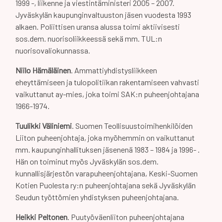
1999 -, liikenne ja viestintäministeri 2005 – 2007.
Jyväskylän kaupunginvaltuuston jäsen vuodesta 1993
alkaen. Poliittisen uransa alussa toimi aktiivisesti
sos.dem. nuorisoliikkeessä sekä mm. TUL:n
nuorisovaliokunnassa.
Niilo Hämäläinen
. Ammattiyhdistysliikkeen
eheyttämiseen ja tulopolitiikan rakentamiseen vahvasti
vaikuttanut ay-mies, joka toimi SAK:n puheenjohtajana
1966-1974.
Tuulikki Väliniemi
. Suomen Teollisuustoimihenkilöiden
Liiton puheenjohtaja, joka myöhemmin on vaikuttanut
mm. kaupunginhallituksen jäsenenä 1983 – 1984 ja 1996- .
Hän on toiminut myös Jyväskylän sos.dem.
kunnallisjärjestön varapuheenjohtajana, Keski-Suomen
Kotien Puolesta ry:n puheenjohtajana sekä Jyväskylän
Seudun työttömien yhdistyksen puheenjohtajana.
Heikki Peltonen
. Puutyöväenliiton puheenjohtajana