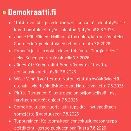
Demokraatti.fi
“Tulkit ovat kielipalvelualan wolt-kuskeja” – alustatyölaille
kovat odotukset myös asiantuntijatyössä
8.8.2026
Janne Riiheläinen: Hallitus ottaa riskin, kun se hidastelee
Suomen infopuolustuksen tehostamista
7.8.2026
Espanja ja Italia nokittelevat toisiaan – Giorgia Meloni
pelaa Schengen-sopimuksella
7.8.2026
Järjestöt: Karhun kiintiömetsästystä ei tarvita,
poikkeusluvat riittävät
7.8.2026
WSJ: Venäjä voi testata Natoa rajatulla hyökkäyksellä –
etenkin kyberhyökkäykset ovat Natolle vaikeita
7.8.2026
Piritta Rantanen: Sikarutossa on paljon pelissä – nyt
tarvitaan selkeät ohjeet
7.8.2026
Some koukuttaa nuoria kuin tupakka – nyt vaaditaan
somejättejä vastuuseen
7.8.2026
Tuppurainen: Kokoomuksen ennenkuulumaton turpo-
politikointi kertoo puolueen paniikista
7.8.2026