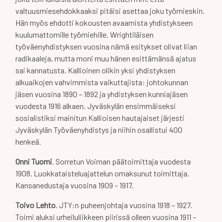
valtuusmiesehdokkaaksi pitäisi asettaa joku työmieskin.
Hän myös ehdotti kokousten avaamista yhdistykseen
kuulumattomille työmiehille. Wrightiläisen
työväenyhdistyksen vuosina nämä esitykset olivat liian
radikaaleja, mutta moni muu hänen esittämänsä ajatus
sai kannatusta. Kallioinen olikin yksi yhdistyksen
alkuaikojen vahvimmista vaikuttajista: johtokunnan
jäsen vuosina 1890 – 1892 ja yhdistyksen kunniajäsen
vuodesta 1916 alkaen. Jyväskylän ensimmäiseksi
sosialistiksi mainitun Kallioisen hautajaiset järjesti
Jyväskylän Työväenyhdistys ja niihin osallistui 400
henkeä.
Onni Tuomi
. Sorretun Voiman päätoimittaja vuodesta
1908. Luokkataisteluajattelun omaksunut toimittaja.
Kansanedustaja vuosina 1909 – 1917.
Toivo Lehto
. JTY:n puheenjohtaja vuosina 1918 – 1927.
Toimi aluksi urheiluliikkeen piirissä olleen vuosina 1911 –