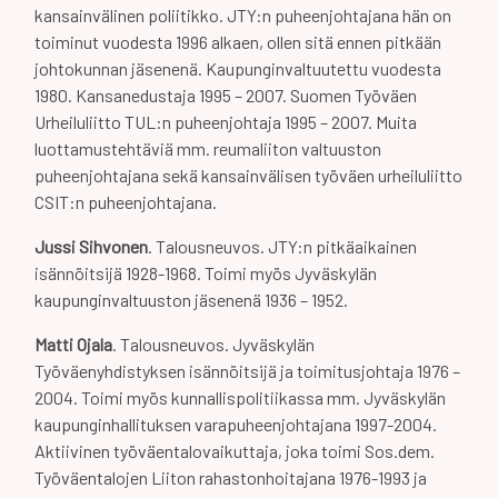
kansainvälinen poliitikko. JTY:n puheenjohtajana hän on
toiminut vuodesta 1996 alkaen, ollen sitä ennen pitkään
johtokunnan jäsenenä. Kaupunginvaltuutettu vuodesta
1980. Kansanedustaja 1995 – 2007. Suomen Työväen
Urheiluliitto TUL:n puheenjohtaja 1995 – 2007. Muita
luottamustehtäviä mm. reumaliiton valtuuston
puheenjohtajana sekä kansainvälisen työväen urheiluliitto
CSIT:n puheenjohtajana.
Jussi Sihvonen
. Talousneuvos. JTY:n pitkäaikainen
isännöitsijä 1928-1968. Toimi myös Jyväskylän
kaupunginvaltuuston jäsenenä 1936 – 1952.
Matti Ojala
. Talousneuvos. Jyväskylän
Työväenyhdistyksen isännöitsijä ja toimitusjohtaja 1976 –
2004. Toimi myös kunnallispolitiikassa mm. Jyväskylän
kaupunginhallituksen varapuheenjohtajana 1997-2004.
Aktiivinen työväentalovaikuttaja, joka toimi Sos.dem.
Työväentalojen Liiton rahastonhoitajana 1976-1993 ja