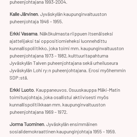
puheenjohtajana 1993-2004.
Kalle Järvinen
. Jyväskylän kaupunginvaltuuston
puheenjohtaja 1946 – 1955.
Erkki Vasama
. Näkökulmasta riippuen itsenäiseksi
ajattelijaksi tai oppositiomieheksi luonnehdittu
kunnallispoliitikko, joka toimi mm. kaupunginvaltuuston
puheenjohtajana 1973 – 1982, kulttuuritapahtuma
Jyväskylän Talven puheenjohtajana sekä urheiluseura
Jyväskylän Lohi ry:n puheenjohtajana. Erosi myöhemmin
SDP:stä.
Erkki Luoto
. Kauppaneuvos. Osuuskauppa Mäki-Matin
toimitusjohtaja, joka osallistui aktiivisesti myös
kunnallispolitiikkaan mm. kaupunginvaltuuston
puheenjohtajana 1969 – 1972.
Jorma Tuominen
. Jyväskylän ensimmäinen
sosialidemokraattinen kaupunginjohtaja 1955 – 1959.