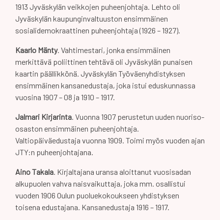
1913 Jyväskylän veikkojen puheenjohtaja. Lehto oli
Jyväskylän kaupunginvaltuuston ensimmäinen
sosialidemokraattinen puheenjohtaja (1926 – 1927).
Kaarlo Mänty
. Vahtimestari, jonka ensimmäinen
merkittävä poliittinen tehtävä oli Jyväskylän punaisen
kaartin päällikkönä. Jyväskylän Työväenyhdistyksen
ensimmäinen kansanedustaja, joka istui eduskunnassa
vuosina 1907 – 08 ja 1910 – 1917.
Jalmari Kirjarinta
. Vuonna 1907 perustetun uuden nuoriso-
osaston ensimmäinen puheenjohtaja.
Valtiopäiväedustaja vuonna 1909. Toimi myös vuoden ajan
JTY:n puheenjohtajana.
Aino Takala
. Kirjaltajana uransa aloittanut vuosisadan
alkupuolen vahva naisvaikuttaja, joka mm. osallistui
vuoden 1906 Oulun puoluekokoukseen yhdistyksen
toisena edustajana. Kansanedustaja 1916 – 1917.