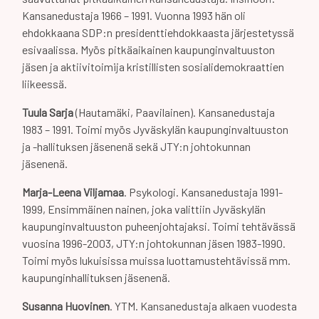
Kansanedustaja 1966 – 1991. Vuonna 1993 hän oli
ehdokkaana SDP:n presidenttiehdokkaasta järjestetyssä
esivaalissa. Myös pitkäaikainen kaupunginvaltuuston
jäsen ja aktiivitoimija kristillisten sosialidemokraattien
liikeessä.
Tuula Sarja
(Hautamäki, Paavilainen). Kansanedustaja
1983 – 1991. Toimi myös Jyväskylän kaupunginvaltuuston
ja -hallituksen jäsenenä sekä JTY:n johtokunnan
jäsenenä.
Marja-Leena Viljamaa
. Psykologi. Kansanedustaja 1991-
1999, Ensimmäinen nainen, joka valittiin Jyväskylän
kaupunginvaltuuston puheenjohtajaksi. Toimi tehtävässä
vuosina 1996-2003, JTY:n johtokunnan jäsen 1983-1990.
Toimi myös lukuisissa muissa luottamustehtävissä mm.
kaupunginhallituksen jäsenenä.
Susanna Huovinen
. YTM. Kansanedustaja alkaen vuodesta