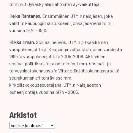
toiminut Jyväskyläläislähtöinen ay-vaikuttaja.
Helka Rantanen
. Ensimmäinen JTY:n naisjäsen, joka
valittiin kaupunginhallitukseen, jonka jäsenenä toimi
vuosina 1974 – 1980.
Hilkka Illman
. Sosiaalineuvos. JTY:n pitkäaikainen
varapuheenjohtaja. Kaupunginvaltuuston jäsen vuodesta
1985 ja varapuheenjohtaja 2005-2008. Aktiivinen
sosiaalipoliitikko, joka on toiminut mm. sosiaali- ja
terveyslautakunnassa ja Viitakodin johtokunnassa sekä
seurakunnan eri tehtävissä mm.
kirkolliskokousedustajana. JTY:n Naisjaoston
puheenjohtaja vuosina 1974 – 2005.
Arkistot
Arkistot