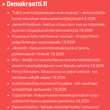
Demokraatti.fi
“Tulkit ovat kielipalvelualan wolt-kuskeja” – alustatyölaille
kovat odotukset myös asiantuntijatyössä
8.8.2026
Janne Riiheläinen: Hallitus ottaa riskin, kun se hidastelee
Suomen infopuolustuksen tehostamista
7.8.2026
Espanja ja Italia nokittelevat toisiaan – Giorgia Meloni
pelaa Schengen-sopimuksella
7.8.2026
Järjestöt: Karhun kiintiömetsästystä ei tarvita,
poikkeusluvat riittävät
7.8.2026
WSJ: Venäjä voi testata Natoa rajatulla hyökkäyksellä –
etenkin kyberhyökkäykset ovat Natolle vaikeita
7.8.2026
Piritta Rantanen: Sikarutossa on paljon pelissä – nyt
tarvitaan selkeät ohjeet
7.8.2026
Some koukuttaa nuoria kuin tupakka – nyt vaaditaan
somejättejä vastuuseen
7.8.2026
Tuppurainen: Kokoomuksen ennenkuulumaton turpo-
politikointi kertoo puolueen paniikista
7.8.2026
Rajavartiolaitos: Itärajan esteaidan kaikki riistaportit