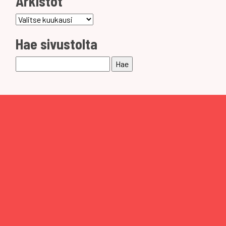
Arkistot
Arkistot
Hae sivustolta
Haku: