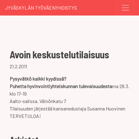
JYVÄSKYLÄN TYÖVÄENYHDISTYS
Avoin keskustelutilaisuus
21.2.2011
Pysyvätkö kaikki kyydissä?
Puhetta hyvinvointiyhteiskunnan tulevaisuudesta
ma 28.3.
klo 17-19
Aalto-salissa, Väinönkatu 7
Tilaisuuden järjestää kansanedustaja Susanna Huovinen
TERVETULOA!