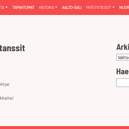
NTA
TAPAHTUMAT
HISTORIA
AALTO-SALI
YHTEYSTIEDOT
NUOR
Ark
tanssit
Arkist
Hae
Haku:
yhtye
kkaita!