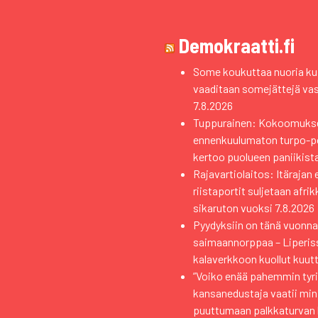
Demokraatti.fi
Some koukuttaa nuoria kui
vaaditaan somejättejä va
7.8.2026
Tuppurainen: Kokoomuks
ennenkuulumaton turpo-pol
kertoo puolueen paniikist
Rajavartiolaitos: Itärajan 
riistaportit suljetaan afri
sikaruton vuoksi
7.8.2026
Pyydyksiin on tänä vuonna 
saimaannorppaa – Liperiss
kalaverkkoon kuollut kuutt
”Voiko enää pahemmin tyri
kansanedustaja vaatii min
puuttumaan palkkaturvan