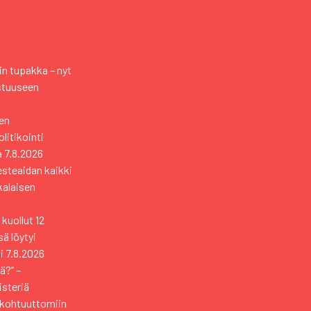
n tupakka – nyt
stuuseen
en
itikointi
a
7.8.2026
esteaidan kaikki
kkalaisen
kuollut 12
ä löytyi
i
7.8.2026
ä?” –
isteriä
 kohtuuttomiin