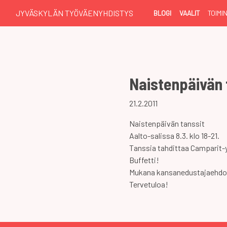
JYVÄSKYLÄN TYÖVÄENYHDISTYS
BLOGI
VAALIT
TOIMI
Naistenpäivän 
21.2.2011
Naistenpäivän tanssit
Aalto-salissa 8.3. klo 18-21.
Tanssia tahdittaa Camparit-
Buffetti!
Mukana kansanedustajaehdo
Tervetuloa!