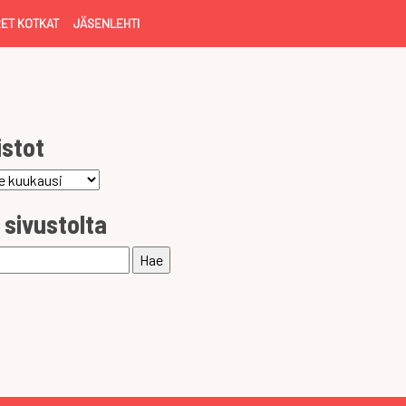
ET KOTKAT
JÄSENLEHTI
istot
ot
 sivustolta