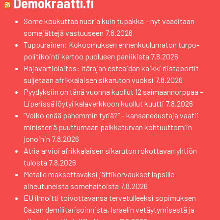
Demokraatti.fi
Some koukuttaa nuoria kuin tupakka – nyt vaaditaan
somejättejä vastuuseen
7.8.2026
Tuppurainen: Kokoomuksen ennenkuulumaton turpo-
politikointi kertoo puolueen paniikista
7.8.2026
Rajavartiolaitos: Itärajan esteaidan kaikki riistaportit
suljetaan afrikkalaisen sikaruton vuoksi
7.8.2026
Pyydyksiin on tänä vuonna kuollut 12 saimaannorppaa –
Liperissä löytyi kalaverkkoon kuollut kuutti
7.8.2026
”Voiko enää pahemmin tyriä?” – kansanedustaja vaatii
ministeriä puuttumaan palkkaturvan kohtuuttomiin
jonoihin
7.8.2026
Atria arvioi afrikkalaisen sikaruton rokottavan yhtiön
tulosta
7.8.2026
Metalle maksettavaksi jättikorvaukset lapsille
aiheutuneista somehaitoista
7.8.2026
EU ilmoitti toivottavansa tervetulleeksi sopimuksen
Gazan demilitarisoinnista, Israelin vetäytymisestä ja