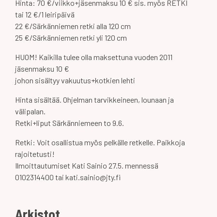
Hinta: 70 €/viikko+jäsenmaksu 10 € sis. myös RETKI
tai 12 €/1 leiripäivä
22 €/Särkänniemen retki alla 120 cm
25 €/Särkänniemen retki yli 120 cm
HUOM! Kaikilla tulee olla maksettuna vuoden 2011
jäsenmaksu 10 €
johon sisältyy vakuutus+kotkien lehti
Hinta sisältää. Ohjelman tarvikkeineen, lounaan ja
välipalan.
Retki+liput Särkänniemeen to 9.6.
Retki: Voit osallistua myös pelkälle retkelle. Paikkoja
rajoitetusti!
Ilmoittautumiset Kati Sainio 27.5. mennessä
0102314400 tai kati.sainio@jty.fi
Arkistot