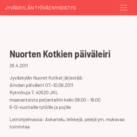
JYVÄSKYLÄN TYÖVÄENYHDISTYS
Nuorten Kotkien päiväleiri
26.4.2011
Jyväskylän Nuoret Kotkat järjestää:
Ainolan päiväleiri 07.-10.06.2011
Rytmikuja 7, 40520 JKL
maanantaista perjantaihin kello 08.00 – 16.00
6-12-vuotiaille tytöille ja pojille
Leiriohjelmassa: Askartelu, leikkejä, pelejä ym. mukavaa
toimintaa