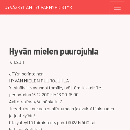
JYVÄSKYLÄN TYÖVÄENYHDISTYS
Hyvän mielen puurojuhla
7.11.2011
JTY:n perinteinen
HYVÄN MIELEN PUUROJUHLA
Yksinäisille, asunnottomille, työttömille, kaikille…
perjantaina 16.12.2011 klo 13.00-15.00
Aalto-salissa, Väinönkatu 7
Tervetuloa mukaan osallistumaan ja avuksi tilaisuuden
järjestelyihin!
Ota yhteyttä toimistolle, puh. 0102314400 tai
kati.sainio@jty.fi