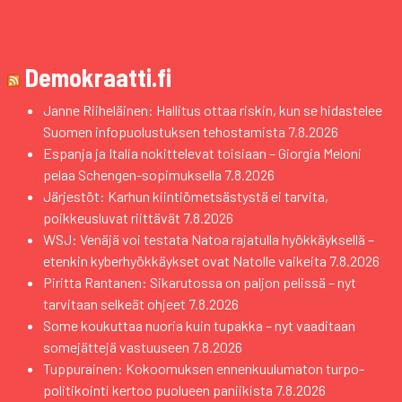
Demokraatti.fi
Janne Riiheläinen: Hallitus ottaa riskin, kun se hidastelee
Suomen infopuolustuksen tehostamista
7.8.2026
Espanja ja Italia nokittelevat toisiaan – Giorgia Meloni
pelaa Schengen-sopimuksella
7.8.2026
Järjestöt: Karhun kiintiömetsästystä ei tarvita,
poikkeusluvat riittävät
7.8.2026
WSJ: Venäjä voi testata Natoa rajatulla hyökkäyksellä –
etenkin kyberhyökkäykset ovat Natolle vaikeita
7.8.2026
Piritta Rantanen: Sikarutossa on paljon pelissä – nyt
tarvitaan selkeät ohjeet
7.8.2026
Some koukuttaa nuoria kuin tupakka – nyt vaaditaan
somejättejä vastuuseen
7.8.2026
Tuppurainen: Kokoomuksen ennenkuulumaton turpo-
politikointi kertoo puolueen paniikista
7.8.2026