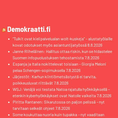
Demokraatti.fi
“Tulkit ovat kielipalvelualan wolt-kuskeja” – alustatyölaille
kovat odotukset myös asiantuntijatyössä
8.8.2026
Janne Riiheläinen: Hallitus ottaa riskin, kun se hidastelee
Suomen infopuolustuksen tehostamista
7.8.2026
Espanja ja Italia nokittelevat toisiaan – Giorgia Meloni
pelaa Schengen-sopimuksella
7.8.2026
Järjestöt: Karhun kiintiömetsästystä ei tarvita,
poikkeusluvat riittävät
7.8.2026
WSJ: Venäjä voi testata Natoa rajatulla hyökkäyksellä –
etenkin kyberhyökkäykset ovat Natolle vaikeita
7.8.2026
Piritta Rantanen: Sikarutossa on paljon pelissä – nyt
tarvitaan selkeät ohjeet
7.8.2026
Some koukuttaa nuoria kuin tupakka – nyt vaaditaan