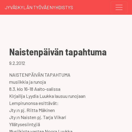
JYVÄSKYLÄN TYÖVÄENYHDISTYS
Naistenpäivän tapahtuma
9.2.2012
NAISTENPÄIVÄN TAPAHTUMA
musiikkia ja runoja
8.3. klo 16-18 Aalto-salissa
Kirjailija Lyydia Luukka lausuu runojaan
Lempirunonsa esittävät:
Jty:n pj. Riitta Mäkinen
Jty:n Naisten pj. Tarja Viikari
Yllätysesiintyjiä
Musiikista vastaa Noora Luukka