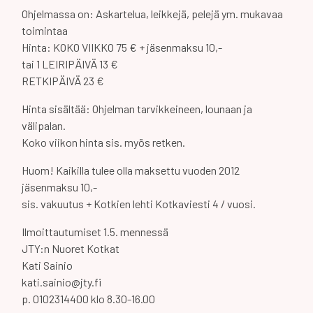
Ohjelmassa on: Askartelua, leikkejä, pelejä ym. mukavaa
toimintaa
Hinta: KOKO VIIKKO 75 € + jäsenmaksu 10,-
tai 1 LEIRIPÄIVÄ 13 €
RETKIPÄIVÄ 23 €
Hinta sisältää: Ohjelman tarvikkeineen, lounaan ja
välipalan.
Koko viikon hinta sis. myös retken.
Huom! Kaikilla tulee olla maksettu vuoden 2012
jäsenmaksu 10,-
sis. vakuutus + Kotkien lehti Kotkaviesti 4 / vuosi.
Ilmoittautumiset 1.5. mennessä
JTY:n Nuoret Kotkat
Kati Sainio
kati.sainio@jty.fi
p. 0102314400 klo 8.30-16.00