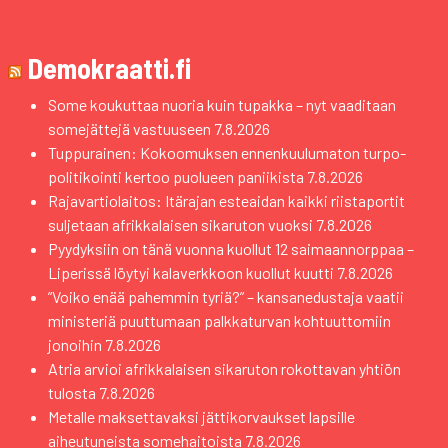
Demokraatti.fi
Some koukuttaa nuoria kuin tupakka – nyt vaaditaan
somejättejä vastuuseen
7.8.2026
Tuppurainen: Kokoomuksen ennenkuulumaton turpo-
politikointi kertoo puolueen paniikista
7.8.2026
Rajavartiolaitos: Itärajan esteaidan kaikki riistaportit
suljetaan afrikkalaisen sikaruton vuoksi
7.8.2026
Pyydyksiin on tänä vuonna kuollut 12 saimaannorppaa –
Liperissä löytyi kalaverkkoon kuollut kuutti
7.8.2026
”Voiko enää pahemmin tyriä?” – kansanedustaja vaatii
ministeriä puuttumaan palkkaturvan kohtuuttomiin
jonoihin
7.8.2026
Atria arvioi afrikkalaisen sikaruton rokottavan yhtiön
tulosta
7.8.2026
Metalle maksettavaksi jättikorvaukset lapsille
aiheutuneista somehaitoista
7.8.2026