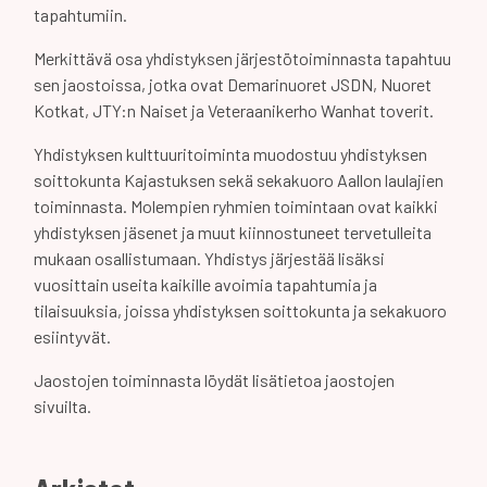
tapahtumiin.
Merkittävä osa yhdistyksen järjestötoiminnasta tapahtuu
sen jaostoissa, jotka ovat Demarinuoret JSDN, Nuoret
Kotkat, JTY:n Naiset ja Veteraanikerho Wanhat toverit.
Yhdistyksen kulttuuritoiminta muodostuu yhdistyksen
soittokunta Kajastuksen sekä sekakuoro Aallon laulajien
toiminnasta. Molempien ryhmien toimintaan ovat kaikki
yhdistyksen jäsenet ja muut kiinnostuneet tervetulleita
mukaan osallistumaan. Yhdistys järjestää lisäksi
vuosittain useita kaikille avoimia tapahtumia ja
tilaisuuksia, joissa yhdistyksen soittokunta ja sekakuoro
esiintyvät.
Jaostojen toiminnasta löydät lisätietoa jaostojen
sivuilta.