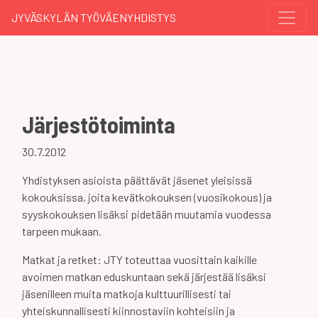
JYVÄSKYLÄN TYÖVÄENYHDISTYS
Järjestötoiminta
30.7.2012
Yhdistyksen asioista päättävät jäsenet yleisissä
kokouksissa, joita kevätkokouksen (vuosikokous) ja
syyskokouksen lisäksi pidetään muutamia vuodessa
tarpeen mukaan.
Matkat ja retket: JTY toteuttaa vuosittain kaikille
avoimen matkan eduskuntaan sekä järjestää lisäksi
jäsenilleen muita matkoja kulttuurillisesti tai
yhteiskunnallisesti kiinnostaviin kohteisiin ja