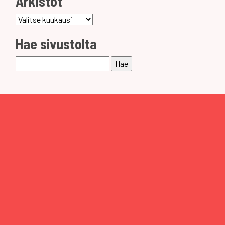
Arkistot
Arkistot
Hae sivustolta
Haku: