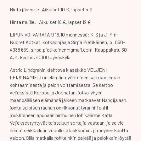
Hinta jäsenille: Aikuiset 10 €, lapset 5 €
Hinta muille: Aikuiset 16 €, lapset 12 €
LIPUN VOI VARATA ti 16.10 mennessä: K-S ja JTY:n
Nuoret Kotkat, kotkaohjaaja Sirpa Pietikäinen, p: 050-
4938 659, sirpa.pietikainen@gmail.com, Kauppakatu 30
A, 4. kerros, 40100 Jyväskylä
Astrid Lindgrenin kiehtova klassikko VELJENI
LEIJONAMIELI on elämänmyönteinen satu kuoleman
kohtaamisesta ja pelon voittamisesta. Se kertoo
veljeksistä Korppu ja Joonatan, jotka lyhyen
maanpäällisen elämänsä jälkeen matkaavat Nangijalaan,
jonka suloisen rauhan on rikkonut tyranni Tenfil
joukkoineen apunaan hirmuinen lohikäärme Katla.
Veljekset ryhtyvät taisteluun sortajia vastaan, ja se vie
heidät seikkailuun vuorille ja laaksoihin, pimeyden kautta
valoon. Sillä matkalla rohkeinkin pelkää ja pelokkain löytää