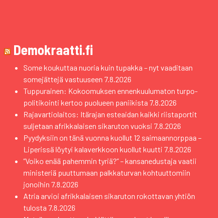
Demokraatti.fi
Some koukuttaa nuoria kuin tupakka – nyt vaaditaan
somejättejä vastuuseen
7.8.2026
Tuppurainen: Kokoomuksen ennenkuulumaton turpo-
politikointi kertoo puolueen paniikista
7.8.2026
Rajavartiolaitos: Itärajan esteaidan kaikki riistaportit
suljetaan afrikkalaisen sikaruton vuoksi
7.8.2026
Pyydyksiin on tänä vuonna kuollut 12 saimaannorppaa –
Liperissä löytyi kalaverkkoon kuollut kuutti
7.8.2026
”Voiko enää pahemmin tyriä?” – kansanedustaja vaatii
ministeriä puuttumaan palkkaturvan kohtuuttomiin
jonoihin
7.8.2026
Atria arvioi afrikkalaisen sikaruton rokottavan yhtiön
tulosta
7.8.2026