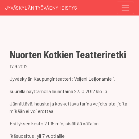
JYVÄSKYLÄN TYÖVÄENYHDISTYS
Nuorten Kotkien Teatteriretki
17.9.2012
Jyväskylän Kaupunginteatteri: Veljeni Leijonamieli,
suurella näyttämölla lauantaina 27.10.2012 klo 13
Jännittävä, hauska ja koskettava tarina veljeksista, joita
mikään ei voi erottaa.
Esityksen kesto 2 t 15 min, sisältää väliajan
ikäsuositus: yli 7 vuotiaille