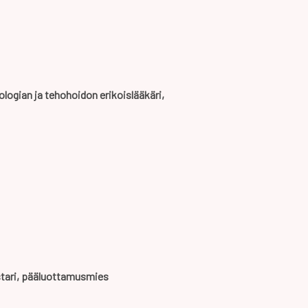
logian ja tehohoidon erikoislääkäri,
stari, pääluottamusmies