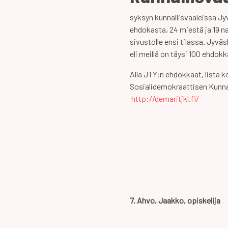
syksyn kunnallisvaaleissa J
ehdokasta, 24 miestä ja 19 na
sivustolle ensi tilassa. Jyvä
eli meillä on täysi 100 ehdok
Alla JTY:n ehdokkaat, lista 
Sosialidemokraattisen Kunnal
http://demaritjkl.fi/
7. Ahvo, Jaakko, opiskelija