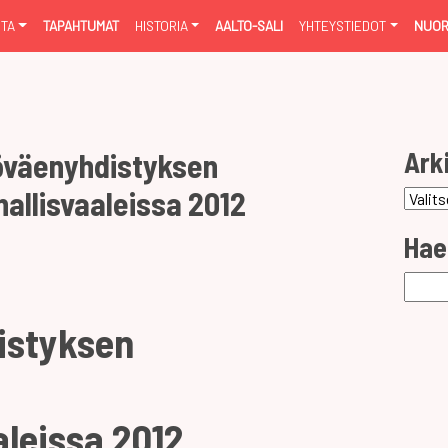
NTA
TAPAHTUMAT
HISTORIA
AALTO-SALI
YHTEYSTIEDOT
NUOR
Ark
öväenyhdistyksen
allisvaaleissa 2012
Arkist
Hae
Haku:
istyksen
aleissa 2012