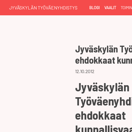
JYVÄSKYLÄN TYÖVÄENYHDISTYS
BLOGI
VAALIT
TOIMI
Jyväskylän Ty
ehdokkaat kunn
12.10.2012
Jyväskylän
Työväenyhd
ehdokkaat
kunnallisva