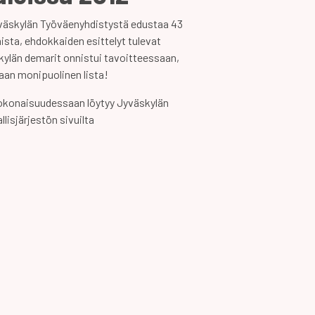
yväskylän Työväenyhdistystä edustaa 43
ista, ehdokkaiden esittelyt tulevat
skylän demarit onnistui tavoitteessaan,
kaan monipuolinen lista!
kokonaisuudessaan löytyy Jyväskylän
lisjärjestön sivuilta