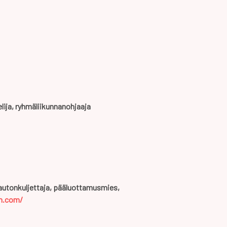
ija, ryhmäliikunnanohjaaja
-autonkuljettaja, pääluottamusmies,
n.com/