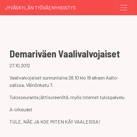
JYVÄSKYLÄN TYÖVÄENYHDISTYS
Demariväen Vaalivalvojaiset
27.10.2012
Vaalivalvojaiset sunnuntaina 28.10 klo 19 alkaen Aalto-
salissa, Väinönkatu 7.
Tulosseuranta jättiscreeniltä, myös internet tulospalvelu
A-oikeudet
TULE, NÄE JA KOE MITEN KÄY VAALEISSA!