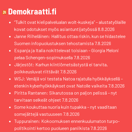
Demokraatti.fi
“Tulkit ovat kielipalvelualan wolt-kuskeja” – alustatyölaille
kovat odotukset myös asiantuntijatyössä
8.8.2026
Janne Riiheläinen: Hallitus ottaa riskin, kun se hidastelee
Suomen infopuolustuksen tehostamista
7.8.2026
Espanja ja Italia nokittelevat toisiaan – Giorgia Meloni
pelaa Schengen-sopimuksella
7.8.2026
Järjestöt: Karhun kiintiömetsästystä ei tarvita,
poikkeusluvat riittävät
7.8.2026
WSJ: Venäjä voi testata Natoa rajatulla hyökkäyksellä –
etenkin kyberhyökkäykset ovat Natolle vaikeita
7.8.2026
Piritta Rantanen: Sikarutossa on paljon pelissä – nyt
tarvitaan selkeät ohjeet
7.8.2026
Some koukuttaa nuoria kuin tupakka – nyt vaaditaan
somejättejä vastuuseen
7.8.2026
Tuppurainen: Kokoomuksen ennenkuulumaton turpo-
politikointi kertoo puolueen paniikista
7.8.2026