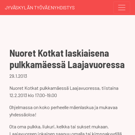
JYVÄSKYLÄN TYÖVÄENYHDISTYS
Nuoret Kotkat laskiaisena
pulkkamäessä Laajavuoressa
29.1.2013
Nuoret Kotkat pulkkamäessä Laajavuoressa, tiistaina
12.2.2013 klo 17.00-19.00
Ohjelmassa on koko perheelle mäenlaskua ja mukavaa
yhdessäoloa!
Ota oma pulkka, liukuri, kelkka tai sukset mukaan.
Laajavuoreen jokainen saapuu omalla tai kimppakyydillä.