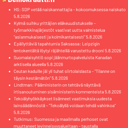
HS: SDP vetää naiskannattajia – kokoomuksessa naiskato
5.8.2026
Kylmä suihku yrittäjien eläkeuudistukselle –
työmarkkinajärjestöt vaativat uutta valmistelua
”asianmukaisesti ja kolmikantaisesti”
5.8.2026
Epäilyttäviä tapahtumia Saksassa: Leipzigin
lentokentältä löytyi räjähteillä varustettu drooni
5.8.2026
Suomalaisyhtiö sopi jäänmurtopalveluista Kanadan
arktisella alueella
5.8.2026
Ceutan kaduille jäi yli tuhat siirtolaislasta – ”Tilanne on
täysin kestämätön”
5.8.2026
Lindtman: Pääministerin on tehtävä näyttävä
irtisanoutuminen sisäministerin kommenteista
5.8.2026
Tekoälyhyökkäykset lisänneet vaatimuksia uudesta
lainsäädännöstä – ”Tekoälyllä voidaan tehdä vahinkoa”
5.8.2026
Tutkimus: Suomessa ja maailmalla perhoset ovat
muuttaneet levinneisyysalueitaan – taustalla