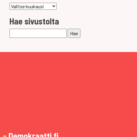
Arkistot
Hae sivustolta
Haku:
Demokraatti.fi