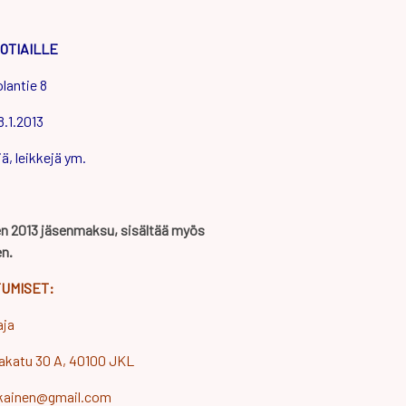
OTIAILLE
lantie 8
8.1.2013
ä, leikkejä ym.
 2013 jäsenmaksu, sisältää myös
en.
TUMISET:
aja
akatu 30 A, 40100 JKL
tikainen@gmail.com