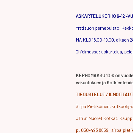
ASKARTELUKERHO 6-12 -VU
Yrttisuon perhepuisto, Kekko
MA KLO 18.00-19.00, alkaen 2
Ohjelmassa: askartelua, pelej
KERHOMAKSU 10 € on vuoden
vakuutuksen ja Kotkien lehd
TIEDUSTELUT / ILMOITTAU
Sirpa Pietikäinen, kotkaohja
JTY:n Nuoret Kotkat, Kaupp
p: 050-493 8659, sirpa.pie