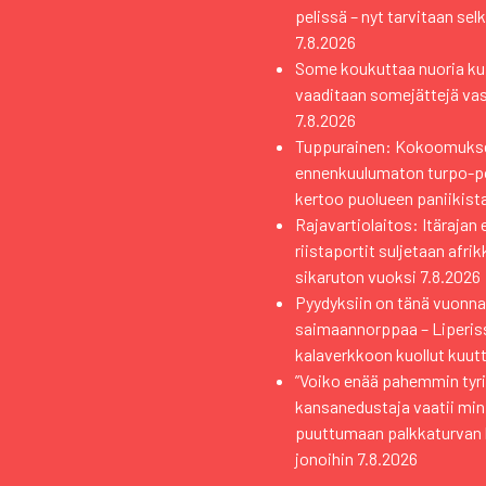
pelissä – nyt tarvitaan sel
7.8.2026
Some koukuttaa nuoria kui
vaaditaan somejättejä va
7.8.2026
Tuppurainen: Kokoomuks
ennenkuulumaton turpo-pol
kertoo puolueen paniikist
Rajavartiolaitos: Itärajan 
riistaportit suljetaan afri
sikaruton vuoksi
7.8.2026
Pyydyksiin on tänä vuonna 
saimaannorppaa – Liperiss
kalaverkkoon kuollut kuutt
”Voiko enää pahemmin tyri
kansanedustaja vaatii min
puuttumaan palkkaturvan
jonoihin
7.8.2026