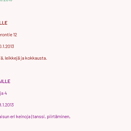
ILLE
rontie 12
0.1.2013
ä, leikkejä ja kokkausta.
AILLE
ja 4
8.1.2013
isun eri keinoja (tanssi, piirtäminen,