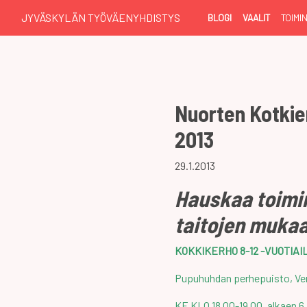
JYVÄSKYLÄN TYÖVÄENYHDISTYS
BLOGI
VAALIT
TOIMI
Nuorten Kotkie
2013
29.1.2013
Hauskaa toimin
taitojen muka
KOKKIKERHO 8-12 -VUOTIAI
Pupuhuhdan perhepuisto, Ve
KE KLO 18.00-19.00, alkaen 6