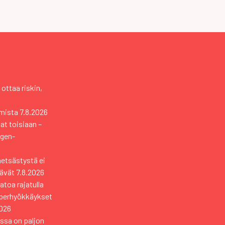
 ottaa riskin,
mista
7.8.2026
vat toisiaan –
ngen-
metsästystä ei
tävät
7.8.2026
toa rajatulla
yberhyökkäykset
2026
ssa on paljon