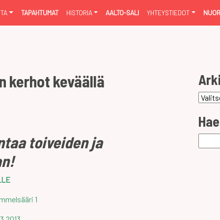
NTA
TAPAHTUMAT
HISTORIA
AALTO-SALI
YHTEYSTIEDOT
NUOR
Ark
n kerhot keväällä
Arkist
Hae
taa toiveiden ja
Haku:
an!
LLE
mmelsääri 1
.3.2013