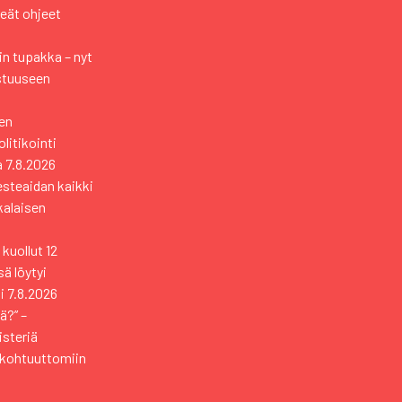
keät ohjeet
n tupakka – nyt
stuuseen
en
itikointi
a
7.8.2026
esteaidan kaikki
kkalaisen
kuollut 12
ä löytyi
i
7.8.2026
ä?” –
isteriä
 kohtuuttomiin