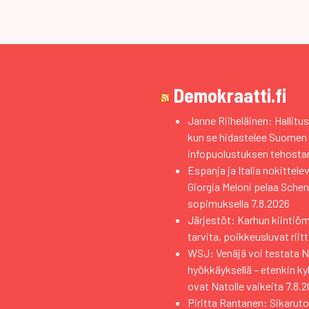
Demokraatti.fi
Janne Riiheläinen: Hallitus
kun se hidastelee Suomen
infopuolustuksen tehosta
Espanja ja Italia nokittele
Giorgia Meloni pelaa Sche
sopimuksella
7.8.2026
Järjestöt: Karhun kiintiö
tarvita, poikkeusluvat riit
WSJ: Venäjä voi testata Na
hyökkäyksellä – etenkin k
ovat Natolle vaikeita
7.8.
Piritta Rantanen: Sikaruto