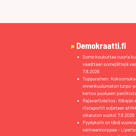
Demokraatti.fi
Some koukuttaa nuoria kui
vaaditaan somejättejä va
7.8.2026
Tuppurainen: Kokoomuks
ennenkuulumaton turpo-pol
kertoo puolueen paniikist
Rajavartiolaitos: Itärajan 
riistaportit suljetaan afri
sikaruton vuoksi
7.8.2026
Pyydyksiin on tänä vuonna 
saimaannorppaa – Liperiss