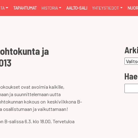
NTA
TAPAHTUMAT
HISTORIA
AALTO-SALI
YHTEYSTIEDOT
NUOR
Ark
johtokunta ja
013
Arkist
Hae
okoukset ovat avoimia kaikille,
Haku:
aan ja suunnittelemaan uutta
johtokunnan kokous on keskiviikkona B-
loa osallistumaan ja vaikuttamaan!
 B-salissa 6.3. klo 18.00, Tervetuloa