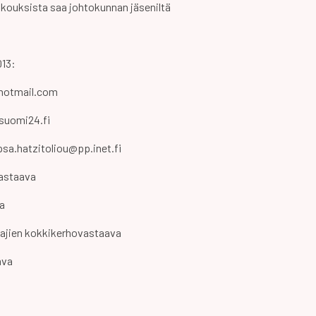
okouksista saa johtokunnan jäseniltä
013:
i@hotmail.com
suomi24.fi
ipsa.hatzitoliou@pp.inet.fi
vastaava
a
ajien kokkikerhovastaava
ava