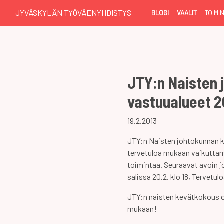
JYVÄSKYLÄN TYÖVÄENYHDISTYS
BLOGI
VAALIT
TOIMI
JTY:n Naisten 
vastuualueet 2
19.2.2013
JTY:n Naisten johtokunnan k
tervetuloa mukaan vaikuttam
toimintaa. Seuraavat avoin 
salissa 20.2. klo 18, Tervetu
JTY:n naisten kevätkokous on
mukaan!