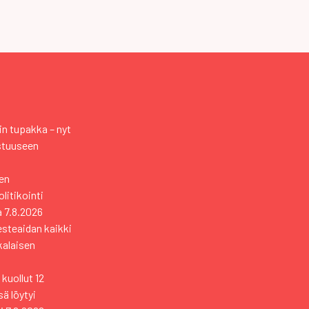
n tupakka – nyt
stuuseen
en
itikointi
a
7.8.2026
esteaidan kaikki
kkalaisen
kuollut 12
ä löytyi