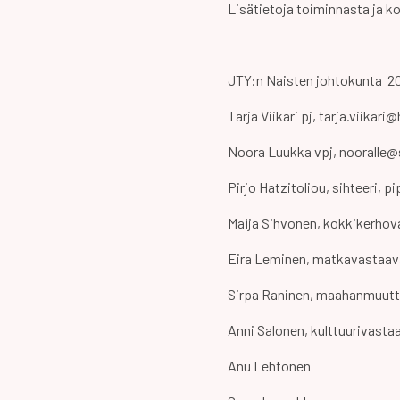
Lisätietoja toiminnasta ja k
JTY:n Naisten johtokunta 2
Tarja Viikari pj, tarja.viikar
Noora Luukka vpj, nooralle@
Pirjo Hatzitoliou, sihteeri, p
Maija Sihvonen, kokkikerho
Eira Leminen, matkavastaav
Sirpa Raninen, maahanmuutt
Anni Salonen, kulttuurivasta
Anu Lehtonen