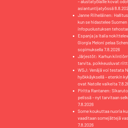
– alustatyölaille kovat od
asiantuntijatyössä
8.8.20
Janne Riiheläinen: Hallitus
kun se hidastelee Suomen
infopuolustuksen tehosta
Espanja ja Italia nokittele
Giorgia Meloni pelaa Sche
sopimuksella
7.8.2026
Järjestöt: Karhun kiintiö
tarvita, poikkeusluvat riit
WSJ: Venäjä voi testata Na
hyökkäyksellä – etenkin k
ovat Natolle vaikeita
7.8.
Piritta Rantanen: Sikaruto
pelissä – nyt tarvitaan sel
7.8.2026
Some koukuttaa nuoria kui
vaaditaan somejättejä va
7.8.2026