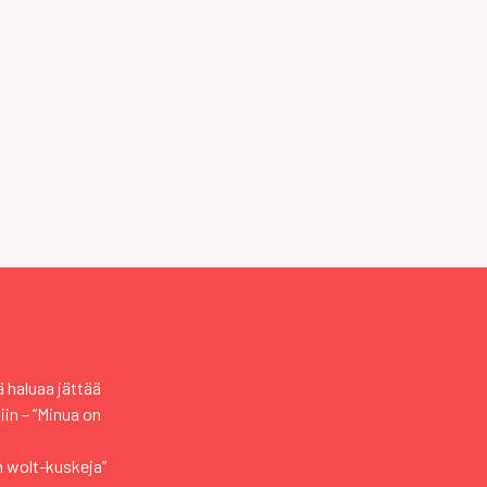
 haluaa jättää
iin – ”Minua on
an wolt-kuskeja”