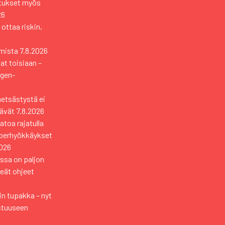
otukset myös
26
 ottaa riskin,
mista
7.8.2026
vat toisiaan –
ngen-
metsästystä ei
tävät
7.8.2026
toa rajatulla
yberhyökkäykset
2026
ssa on paljon
keät ohjeet
n tupakka – nyt
stuuseen