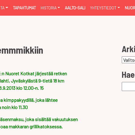
NTA
TAPAHTUMAT
HISTORIA
AALTO-SALI
YHTEYSTIEDOT
NUOR
Ark
Lemmmikkiin
Arkist
Hae
n Nuoret Kotkat järjestää retken
hti, Jyväskylästä 9-tietä 18 km
Haku:
9.2013 klo 12.00-n. 15
sa kimppakyydillä, joka lähtee
 noin klo 11.30
 jäsenmaksu, joka sisältää vakuutuksen
rjoaa makkaran grillikatoksessa.