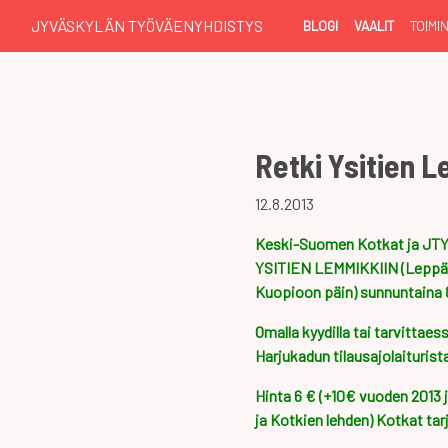
JYVÄSKYLÄN TYÖVÄENYHDISTYS
BLOGI
VAALIT
TOIMI
Retki Ysitien 
12.8.2013
Keski-Suomen Kotkat ja JTY:
YSITIEN LEMMIKKIIN (Leppäla
Kuopioon päin) sunnuntaina 8.
Omalla kyydilla tai tarvittaes
Harjukadun tilausajolaiturista
Hinta 6 € (+10€ vuoden 2013
ja Kotkien lehden) Kotkat ta