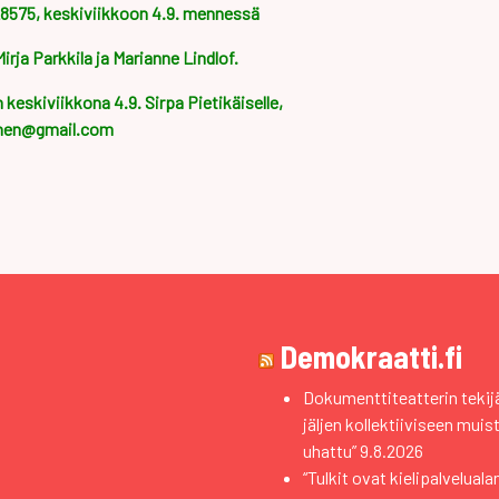
28575, keskiviikkoon 4.9. mennessä
irja Parkkila ja Marianne Lindlof.
keskiviikkona 4.9. Sirpa Pietikäiselle,
ainen@gmail.com
Demokraatti.fi
Dokumenttiteatterin tekijä
jäljen kollektiiviseen muist
uhattu”
9.8.2026
“Tulkit ovat kielipalvelual