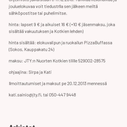
jouluelokuvaa voit tiedustrlla sen jälkeen meiltä
sähköpostitse tai puhelimitse.
hinta: lapset 9 € ja aikuiset 16 € (+10 € jäsenmaksu, joka
sisältää vakuutuksen ja Kotkien lehden)
hinta sisältää: elokuvalipun ja ruokailun PizzaBuffassa
(Sokos, Kauppakatu 24)
maksu: JTY:n Nuorten Kotkien tilille 529002-28575
ohjaajina: Sirpa ja Kati
Ilmoittautumiset ja maksut pe 20.12.2013 mennessä
kati.sainio@jty.fi, tai 050-447 9448