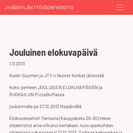
JYVÄSKYLÄN TYÖVÄENYHDISTYS
Jouluinen elokuvapäivä
1.11.2013
Keski-Suomen ja JTY:n Nuoret Kotkat järjestää
Koko perheen JOULUISEN ELOKUVAPÄIVÄN ja
RUOKAILUN PizzaBuffassa
joululomalla pe 27.12.2013 iltapäivällä
Elokuvateatteri Fantasia (Kauppakatu 29-30) tekee
ohjelmistot aina viikoksi kerrallaan, tuon ajankohdan
ohjelmisto julkaistaan ti 17.12.2013. Tarkkaa kellonaikaa ja