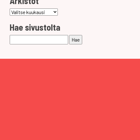
Arkistot
Arkistot
Hae sivustolta
Haku: