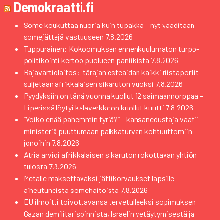
Demokraatti.fi
Some koukuttaa nuoria kuin tupakka – nyt vaaditaan
somejättejä vastuuseen
7.8.2026
Tuppurainen: Kokoomuksen ennenkuulumaton turpo-
politikointi kertoo puolueen paniikista
7.8.2026
Rajavartiolaitos: Itärajan esteaidan kaikki riistaportit
suljetaan afrikkalaisen sikaruton vuoksi
7.8.2026
Pyydyksiin on tänä vuonna kuollut 12 saimaannorppaa –
Liperissä löytyi kalaverkkoon kuollut kuutti
7.8.2026
”Voiko enää pahemmin tyriä?” – kansanedustaja vaatii
ministeriä puuttumaan palkkaturvan kohtuuttomiin
jonoihin
7.8.2026
Atria arvioi afrikkalaisen sikaruton rokottavan yhtiön
tulosta
7.8.2026
Metalle maksettavaksi jättikorvaukset lapsille
aiheutuneista somehaitoista
7.8.2026
EU ilmoitti toivottavansa tervetulleeksi sopimuksen
Gazan demilitarisoinnista, Israelin vetäytymisestä ja