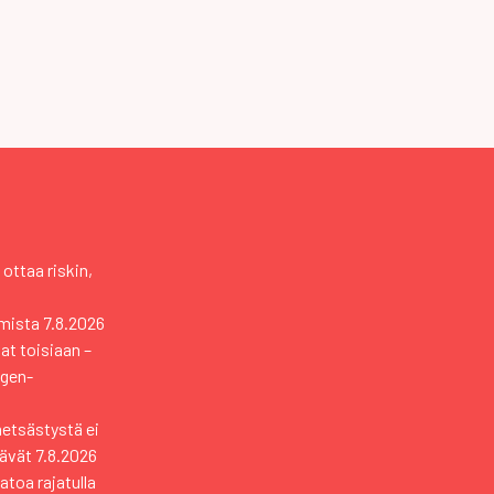
 ottaa riskin,
mista
7.8.2026
vat toisiaan –
ngen-
metsästystä ei
tävät
7.8.2026
toa rajatulla