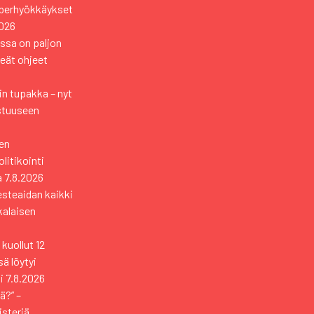
yberhyökkäykset
2026
ssa on paljon
keät ohjeet
n tupakka – nyt
stuuseen
en
itikointi
a
7.8.2026
esteaidan kaikki
kkalaisen
kuollut 12
ä löytyi
i
7.8.2026
ä?” –
isteriä