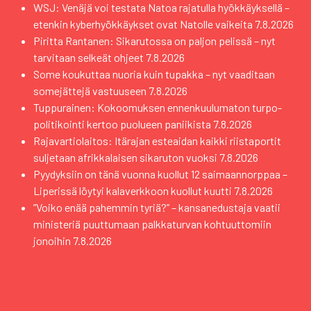
WSJ: Venäjä voi testata Natoa rajatulla hyökkäyksellä –
etenkin kyberhyökkäykset ovat Natolle vaikeita
7.8.2026
Piritta Rantanen: Sikarutossa on paljon pelissä – nyt
tarvitaan selkeät ohjeet
7.8.2026
Some koukuttaa nuoria kuin tupakka – nyt vaaditaan
somejättejä vastuuseen
7.8.2026
Tuppurainen: Kokoomuksen ennenkuulumaton turpo-
politikointi kertoo puolueen paniikista
7.8.2026
Rajavartiolaitos: Itärajan esteaidan kaikki riistaportit
suljetaan afrikkalaisen sikaruton vuoksi
7.8.2026
Pyydyksiin on tänä vuonna kuollut 12 saimaannorppaa –
Liperissä löytyi kalaverkkoon kuollut kuutti
7.8.2026
”Voiko enää pahemmin tyriä?” – kansanedustaja vaatii
ministeriä puuttumaan palkkaturvan kohtuuttomiin
jonoihin
7.8.2026