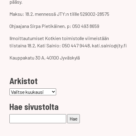
pääsy.
Maksu: 18.2. mennessä JTY:n tilille 529002-28575
Ohjaajana Sirpa Pietikäinen, p: 050 493 8659
Ilmoittautumiset Kotkien toimistolle viimeistään
tiistaina 18.2, Kati Sainio: 050 447 9448, kati.sainio@jty.fi
Kauppakatu 30 A, 40100 Jyväskylä
Arkistot
Arkistot
Hae sivustolta
Haku: