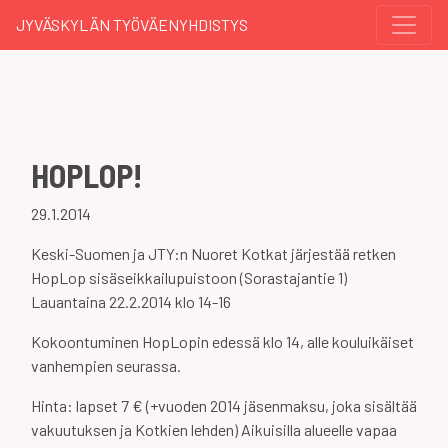
JYVÄSKYLÄN TYÖVÄENYHDISTYS
HOPLOP!
29.1.2014
Keski-Suomen ja JTY:n Nuoret Kotkat järjestää retken
HopLop sisäseikkailupuistoon (Sorastajantie 1)
Lauantaina 22.2.2014 klo 14-16
Kokoontuminen HopLopin edessä klo 14, alle kouluikäiset
vanhempien seurassa.
Hinta: lapset 7 € (+vuoden 2014 jäsenmaksu, joka sisältää
vakuutuksen ja Kotkien lehden) Aikuisilla alueelle vapaa