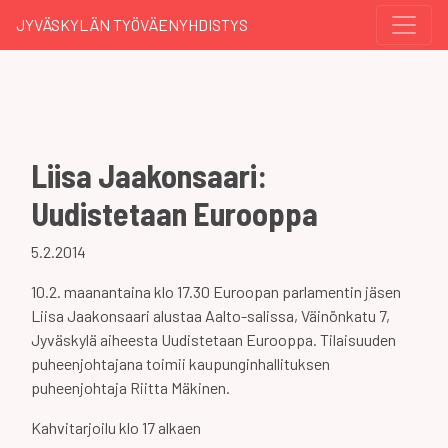
JYVÄSKYLÄN TYÖVÄENYHDISTYS
Liisa Jaakonsaari:
Uudistetaan Eurooppa
5.2.2014
10.2. maanantaina klo 17.30 Euroopan parlamentin jäsen
Liisa Jaakonsaari alustaa Aalto-salissa, Väinönkatu 7,
Jyväskylä aiheesta Uudistetaan Eurooppa. Tilaisuuden
puheenjohtajana toimii kaupunginhallituksen
puheenjohtaja Riitta Mäkinen.
Kahvitarjoilu klo 17 alkaen