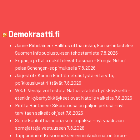
Demokraatti.fi
Janne Riiheläinen: Hallitus ottaa riskin, kun se hidastelee
Suomen infopuolustuksen tehostamista
7.8.2026
Espanja ja Italia nokittelevat toisiaan – Giorgia Meloni
pelaa Schengen-sopimuksella
7.8.2026
Järjestöt: Karhun kiintiömetsästystä ei tarvita,
poikkeusluvat riittävät
7.8.2026
WSJ: Venäjä voi testata Natoa rajatulla hyökkäyksellä –
etenkin kyberhyökkäykset ovat Natolle vaikeita
7.8.2026
Piritta Rantanen: Sikarutossa on paljon pelissä – nyt
tarvitaan selkeät ohjeet
7.8.2026
Some koukuttaa nuoria kuin tupakka – nyt vaaditaan
somejättejä vastuuseen
7.8.2026
Tuppurainen: Kokoomuksen ennenkuulumaton turpo-