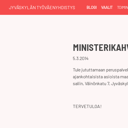
JYVÄSKYLÄN TYÖVÄENYHDISTYS
BLOGI
VAALIT
TOIMI
MINISTERIKAH
5.3.2014
Tule jututtamaan peruspalve
ajankohtaisista asioista maan
saliin, Väinönkatu 7, Jyväsky
TERVETULOA!