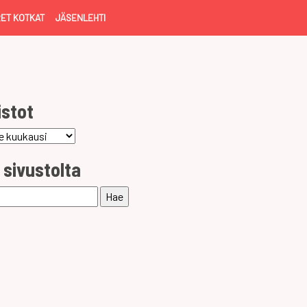
ET KOTKAT
JÄSENLEHTI
istot
ot
 sivustolta