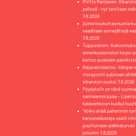
Piritta Rantanen: Sikaruto
pelissä – nyt tarvitaan sel
7.8.2026
Some koukuttaa nuoria kui
vaaditaan somejättejä va
7.8.2026
Tuppurainen: Kokoomuks
ennenkuulumaton turpo-pol
kertoo puolueen paniikist
Rajavartiolaitos: Itärajan 
riistaportit suljetaan afri
sikaruton vuoksi
7.8.2026
Pyydyksiin on tänä vuonna 
saimaannorppaa – Liperiss
kalaverkkoon kuollut kuutt
”Voiko enää pahemmin tyri
kansanedustaja vaatii min
puuttumaan palkkaturvan
jonoihin
7.8.2026