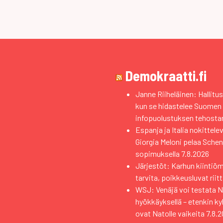
Demokraatti.fi
Janne Riiheläinen: Hallitus
kun se hidastelee Suomen
infopuolustuksen tehosta
Espanja ja Italia nokittele
Giorgia Meloni pelaa Sche
sopimuksella
7.8.2026
Järjestöt: Karhun kiintiö
tarvita, poikkeusluvat riit
WSJ: Venäjä voi testata Na
hyökkäyksellä – etenkin k
ovat Natolle vaikeita
7.8.