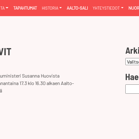
NTA
TAPAHTUMAT
HISTORIA
AALTO-SALI
YHTEYSTIEDOT
NUOR
Ark
VIT
Arkist
Hae
luministeri Susanna Huovista
antaina 17.3 klo 16.30 alkaen Aalto-
Haku:
lä