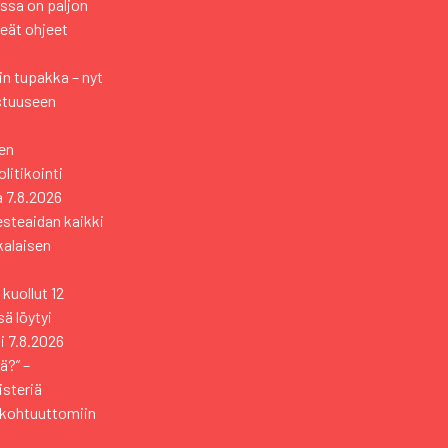
ssa on paljon
keät ohjeet
n tupakka – nyt
stuuseen
en
itikointi
a
7.8.2026
esteaidan kaikki
kkalaisen
kuollut 12
ä löytyi
i
7.8.2026
ä?” –
isteriä
 kohtuuttomiin