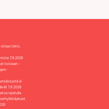
 ottaa riskin,
mista
7.8.2026
vat toisiaan –
ngen-
metsästystä ei
tävät
7.8.2026
toa rajatulla
yberhyökkäykset
2026