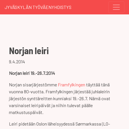
JYVÄSKYLÄN TYÖVÄENYHDISTYS
Norjan leiri
9.4.2014
Norjan leiri 19.-26.7.2014
Norjan sisarjärjestömme
Framfylkingen
täyttää tänä
vuonna 80-vuotta. Framfylkingen järjestää juhlaleirin
järjestön synttäreitten kunniaksi 19.-26.7. Nämä ovat
varsinaiset leiripäivät ja niihin tulevat päälle
matkustuspäivät.
Leiri pidetään Oslon läheisyydessä Sørmarkassa (LO-