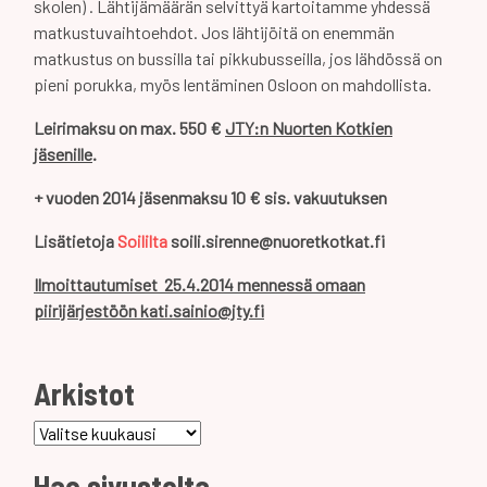
skolen) . Lähtijämäärän selvittyä kartoitamme yhdessä
matkustuvaihtoehdot. Jos lähtijöitä on enemmän
matkustus on bussilla tai pikkubusseilla, jos lähdössä on
pieni porukka, myös lentäminen Osloon on mahdollista.
Leirimaksu on max. 550 €
JTY:n Nuorten Kotkien
jäsenille
.
+ vuoden 2014 jäsenmaksu 10 € sis. vakuutuksen
Lisätietoja
Soililta
soili.sirenne@nuoretkotkat.fi
Ilmoittautumiset 25.4.2014 mennessä omaan
piirijärjestöön kati.sainio@jty.fi
Arkistot
Arkistot
Hae sivustolta