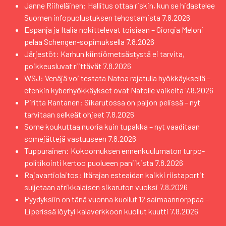
Janne Riiheläinen: Hallitus ottaa riskin, kun se hidastelee
Suomen infopuolustuksen tehostamista
7.8.2026
Espanja ja Italia nokittelevat toisiaan – Giorgia Meloni
pelaa Schengen-sopimuksella
7.8.2026
Järjestöt: Karhun kiintiömetsästystä ei tarvita,
poikkeusluvat riittävät
7.8.2026
WSJ: Venäjä voi testata Natoa rajatulla hyökkäyksellä –
etenkin kyberhyökkäykset ovat Natolle vaikeita
7.8.2026
Piritta Rantanen: Sikarutossa on paljon pelissä – nyt
tarvitaan selkeät ohjeet
7.8.2026
Some koukuttaa nuoria kuin tupakka – nyt vaaditaan
somejättejä vastuuseen
7.8.2026
Tuppurainen: Kokoomuksen ennenkuulumaton turpo-
politikointi kertoo puolueen paniikista
7.8.2026
Rajavartiolaitos: Itärajan esteaidan kaikki riistaportit
suljetaan afrikkalaisen sikaruton vuoksi
7.8.2026
Pyydyksiin on tänä vuonna kuollut 12 saimaannorppaa –
Liperissä löytyi kalaverkkoon kuollut kuutti
7.8.2026