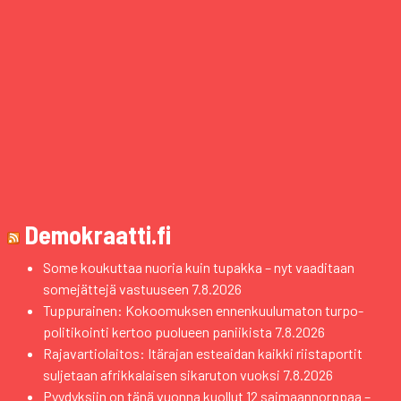
Demokraatti.fi
Some koukuttaa nuoria kuin tupakka – nyt vaaditaan
somejättejä vastuuseen
7.8.2026
Tuppurainen: Kokoomuksen ennenkuulumaton turpo-
politikointi kertoo puolueen paniikista
7.8.2026
Rajavartiolaitos: Itärajan esteaidan kaikki riistaportit
suljetaan afrikkalaisen sikaruton vuoksi
7.8.2026
Pyydyksiin on tänä vuonna kuollut 12 saimaannorppaa –