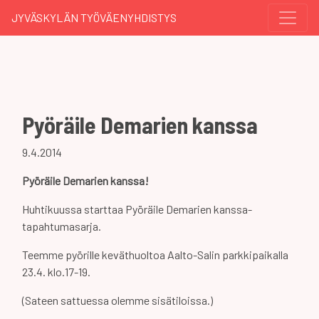
JYVÄSKYLÄN TYÖVÄENYHDISTYS
Pyöräile Demarien kanssa
9.4.2014
Pyöräile Demarien kanssa!
Huhtikuussa starttaa Pyöräile Demarien kanssa-
tapahtumasarja.
Teemme pyörille keväthuoltoa Aalto-Salin parkkipaikalla
23.4. klo.17-19.
(Sateen sattuessa olemme sisätiloissa.)