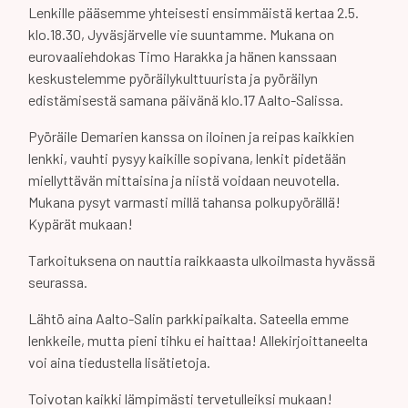
Lenkille pääsemme yhteisesti ensimmäistä kertaa 2.5.
klo.18.30, Jyväsjärvelle vie suuntamme. Mukana on
eurovaaliehdokas Timo Harakka ja hänen kanssaan
keskustelemme pyöräilykulttuurista ja pyöräilyn
edistämisestä samana päivänä klo.17 Aalto-Salissa.
Pyöräile Demarien kanssa on iloinen ja reipas kaikkien
lenkki, vauhti pysyy kaikille sopivana, lenkit pidetään
miellyttävän mittaisina ja niistä voidaan neuvotella.
Mukana pysyt varmasti millä tahansa polkupyörällä!
Kypärät mukaan!
Tarkoituksena on nauttia raikkaasta ulkoilmasta hyvässä
seurassa.
Lähtö aina Aalto-Salin parkkipaikalta. Sateella emme
lenkkeile, mutta pieni tihku ei haittaa! Allekirjoittaneelta
voi aina tiedustella lisätietoja.
Toivotan kaikki lämpimästi tervetulleiksi mukaan!