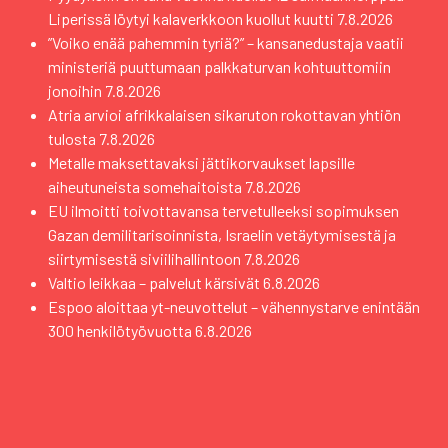
Liperissä löytyi kalaverkkoon kuollut kuutti
7.8.2026
”Voiko enää pahemmin tyriä?” – kansanedustaja vaatii
ministeriä puuttumaan palkkaturvan kohtuuttomiin
jonoihin
7.8.2026
Atria arvioi afrikkalaisen sikaruton rokottavan yhtiön
tulosta
7.8.2026
Metalle maksettavaksi jättikorvaukset lapsille
aiheutuneista somehaitoista
7.8.2026
EU ilmoitti toivottavansa tervetulleeksi sopimuksen
Gazan demilitarisoinnista, Israelin vetäytymisestä ja
siirtymisestä siviilihallintoon
7.8.2026
Valtio leikkaa – palvelut kärsivät
6.8.2026
Espoo aloittaa yt-neuvottelut – vähennystarve enintään
300 henkilötyövuotta
6.8.2026