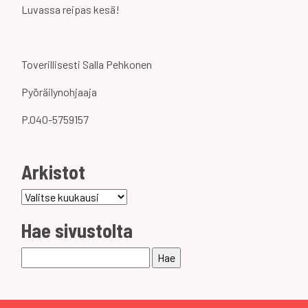
Luvassa reipas kesä!
Toverillisesti Salla Pehkonen
Pyöräilynohjaaja
P.040-5759157
Arkistot
Arkistot
Hae sivustolta
Haku: