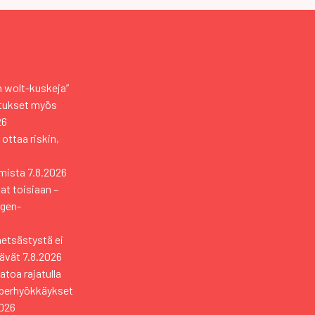
an wolt-kuskeja”
otukset myös
26
 ottaa riskin,
mista
7.8.2026
vat toisiaan –
ngen-
metsästystä ei
tävät
7.8.2026
toa rajatulla
yberhyökkäykset
2026