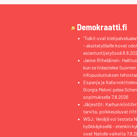
Demokraatti.fi
“Tulkit ovat kielipalvelual
– alustatyölaille kovat od
asiantuntijatyössä
8.8.20
Janne Riiheläinen: Hallitus
kun se hidastelee Suomen
infopuolustuksen tehosta
Espanja ja Italia nokittele
Giorgia Meloni pelaa Sche
sopimuksella
7.8.2026
Järjestöt: Karhun kiintiö
tarvita, poikkeusluvat riit
WSJ: Venäjä voi testata Na
hyökkäyksellä – etenkin k
ovat Natolle vaikeita
7.8.