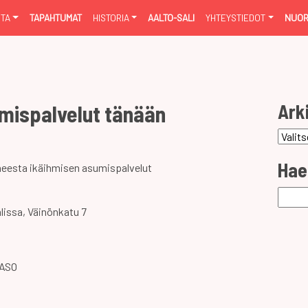
NTA
TAPAHTUMAT
HISTORIA
AALTO-SALI
YHTEYSTIEDOT
NUOR
Ark
mispalvelut tänään
Arkist
Hae
iheesta ikäihmisen asumispalvelut
Haku:
alissa, Väinönkatu 7
JASO