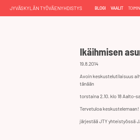
JYVÄSKYLÄN TYÖVÄENYHDISTYS
BLOGI
VAALIT
TOIMI
Ikäihmisen asu
19.8.2014
Avoin keskustelutilaisuus a
tänään
torstaina 2.10. klo 18 Aalto-s
Tervetuloa keskustelemaan!
järjestää JTY yhteistyössä 