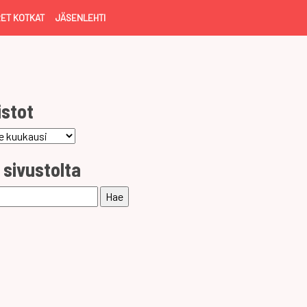
ET KOTKAT
JÄSENLEHTI
istot
ot
 sivustolta