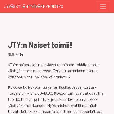
JYVÄSKYLÄN TYÖVÄENYHDISTYS
JTY:n Naiset toimii!
19.8.2014
JTY:n naiset aloittaa syksyn toiminnan kokkikerhon ja
käsityökerhon muodossa. Tervetuloa mukaan! Kerho
kokoontuvat B-salissa, Väinönkatu 7
Kokkikerho kokoontuu kerran kuukaudessa, torstai-
iltapäisivin klo 12.00-16.00. Kokoontumispäivät ovat 11.9.
to 9.10. to 13.11. ja to 11.12, joulukuun kerho on yhdessä
käsityökerhon kanssa. Myös miehet ovat lämpimästi
tervetulleita kokkaamaan ja opettelemaan ruoanlaittoa.