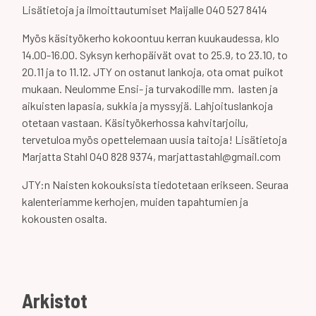
Lisätietoja ja ilmoittautumiset Maijalle 040 527 8414
Myös käsityökerho kokoontuu kerran kuukaudessa, klo
14.00-16.00. Syksyn kerhopäivät ovat to 25.9, to 23.10, to
20.11 ja to 11.12. JTY on ostanut lankoja, ota omat puikot
mukaan. Neulomme Ensi- ja turvakodille mm. lasten ja
aikuisten lapasia, sukkia ja myssyjä. Lahjoituslankoja
otetaan vastaan. Käsityökerhossa kahvitarjoilu,
tervetuloa myös opettelemaan uusia taitoja! Lisätietoja
Marjatta Stahl 040 828 9374, marjattastahl@gmail.com
JTY:n Naisten kokouksista tiedotetaan erikseen. Seuraa
kalenteriamme kerhojen, muiden tapahtumien ja
kokousten osalta.
Arkistot