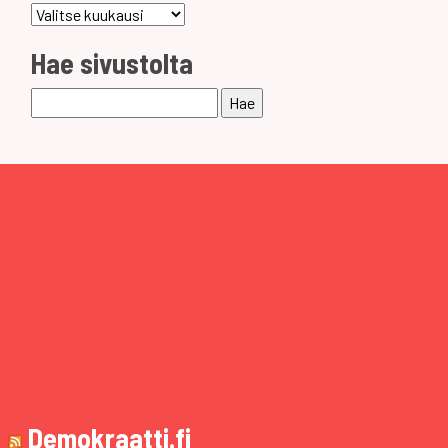
Arkistot
Hae sivustolta
Haku:
Demokraatti.fi