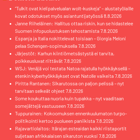
“Tulkit ovat kielipalvelualan wolt-kuskeja” – alustatyölaille
kovat odotukset myös asiantuntijatyössä
8.8.2026
Janne Riiheläinen: Hallitus ottaa riskin, kun se hidastelee
Suomen infopuolustuksen tehostamista
7.8.2026
Espanja ja Italia nokittelevat toisiaan – Giorgia Meloni
pelaa Schengen-sopimuksella
7.8.2026
Järjestöt: Karhun kiintiömetsästystä ei tarvita,
poikkeusluvat riittävät
7.8.2026
WSJ: Venäjä voi testata Natoa rajatulla hyökkäyksellä –
etenkin kyberhyökkäykset ovat Natolle vaikeita
7.8.2026
Piritta Rantanen: Sikarutossa on paljon pelissä – nyt
tarvitaan selkeät ohjeet
7.8.2026
Some koukuttaa nuoria kuin tupakka – nyt vaaditaan
somejättejä vastuuseen
7.8.2026
Tuppurainen: Kokoomuksen ennenkuulumaton turpo-
politikointi kertoo puolueen paniikista
7.8.2026
Rajavartiolaitos: Itärajan esteaidan kaikki riistaportit
suljetaan afrikkalaisen sikaruton vuoksi
7.8.2026