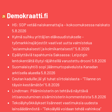
Demokraatti.fi
HS: SDP vetää naiskannattajia – kokoomuksessa naiskato
5.8.2026
Kylmä suihku yrittäjien eläkeuudistukselle –
työmarkkinajärjestöt vaativat uutta valmistelua
”asianmukaisesti ja kolmikantaisesti”
5.8.2026
Epäilyttäviä tapahtumia Saksassa: Leipzigin
lentokentältä löytyi räjähteillä varustettu drooni
5.8.2026
Suomalaisyhtiö sopi jäänmurtopalveluista Kanadan
arktisella alueella
5.8.2026
Ceutan kaduille jäi yli tuhat siirtolaislasta – ”Tilanne on
täysin kestämätön”
5.8.2026
Lindtman: Pääministerin on tehtävä näyttävä
irtisanoutuminen sisäministerin kommenteista
5.8.2026
Tekoälyhyökkäykset lisänneet vaatimuksia uudesta
lainsäädännöstä – ”Tekoälyllä voidaan tehdä vahinkoa”