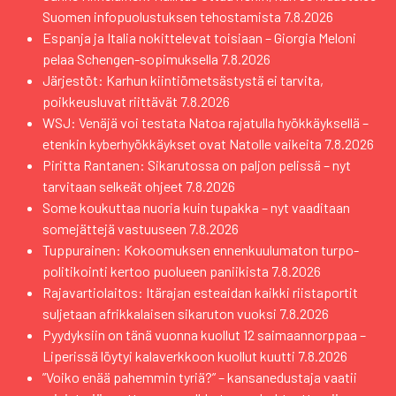
Suomen infopuolustuksen tehostamista
7.8.2026
Espanja ja Italia nokittelevat toisiaan – Giorgia Meloni
pelaa Schengen-sopimuksella
7.8.2026
Järjestöt: Karhun kiintiömetsästystä ei tarvita,
poikkeusluvat riittävät
7.8.2026
WSJ: Venäjä voi testata Natoa rajatulla hyökkäyksellä –
etenkin kyberhyökkäykset ovat Natolle vaikeita
7.8.2026
Piritta Rantanen: Sikarutossa on paljon pelissä – nyt
tarvitaan selkeät ohjeet
7.8.2026
Some koukuttaa nuoria kuin tupakka – nyt vaaditaan
somejättejä vastuuseen
7.8.2026
Tuppurainen: Kokoomuksen ennenkuulumaton turpo-
politikointi kertoo puolueen paniikista
7.8.2026
Rajavartiolaitos: Itärajan esteaidan kaikki riistaportit
suljetaan afrikkalaisen sikaruton vuoksi
7.8.2026
Pyydyksiin on tänä vuonna kuollut 12 saimaannorppaa –
Liperissä löytyi kalaverkkoon kuollut kuutti
7.8.2026
”Voiko enää pahemmin tyriä?” – kansanedustaja vaatii