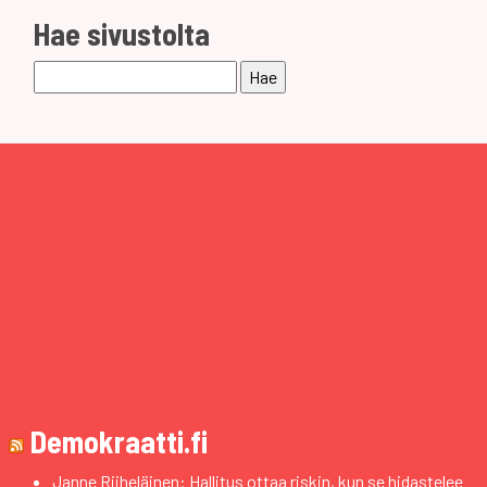
Hae sivustolta
Haku:
Demokraatti.fi
Janne Riiheläinen: Hallitus ottaa riskin, kun se hidastelee