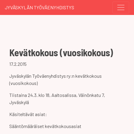
JYVÄSKYLÄN TYÖVÄENYHDISTYS
Kevätkokous (vuosikokous)
17.2.2015
Jyväskylän Työväenyhdistys ry:n kevätkokous
(vuosikokous)
Tiistaina 24.3. klo 18, Aaltosalissa, Väinönkatu 7,
Jyväskylä
Käsiteltävät asiat:
Sääntömääräiset kevätkokousasiat