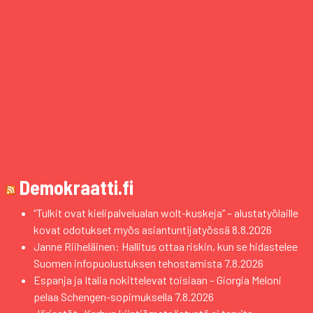
Demokraatti.fi
“Tulkit ovat kielipalvelualan wolt-kuskeja” – alustatyölaille
kovat odotukset myös asiantuntijatyössä
8.8.2026
Janne Riiheläinen: Hallitus ottaa riskin, kun se hidastelee
Suomen infopuolustuksen tehostamista
7.8.2026
Espanja ja Italia nokittelevat toisiaan – Giorgia Meloni
pelaa Schengen-sopimuksella
7.8.2026