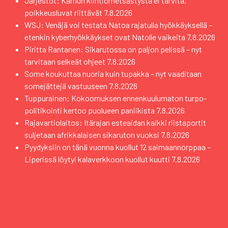
Järjestöt: Karhun kiintiömetsästystä ei tarvita,
poikkeusluvat riittävät
7.8.2026
WSJ: Venäjä voi testata Natoa rajatulla hyökkäyksellä –
etenkin kyberhyökkäykset ovat Natolle vaikeita
7.8.2026
Piritta Rantanen: Sikarutossa on paljon pelissä – nyt
tarvitaan selkeät ohjeet
7.8.2026
Some koukuttaa nuoria kuin tupakka – nyt vaaditaan
somejättejä vastuuseen
7.8.2026
Tuppurainen: Kokoomuksen ennenkuulumaton turpo-
politikointi kertoo puolueen paniikista
7.8.2026
Rajavartiolaitos: Itärajan esteaidan kaikki riistaportit
suljetaan afrikkalaisen sikaruton vuoksi
7.8.2026
Pyydyksiin on tänä vuonna kuollut 12 saimaannorppaa –
Liperissä löytyi kalaverkkoon kuollut kuutti
7.8.2026