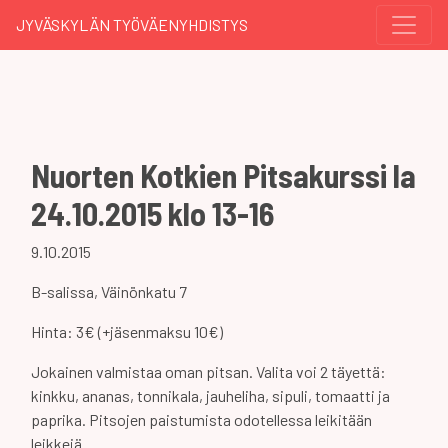
JYVÄSKYLÄN TYÖVÄENYHDISTYS
Nuorten Kotkien Pitsakurssi la
24.10.2015 klo 13-16
9.10.2015
B-salissa, Väinönkatu 7
Hinta: 3€ (+jäsenmaksu 10€)
Jokainen valmistaa oman pitsan. Valita voi 2 täyettä:
kinkku, ananas, tonnikala, jauheliha, sipuli, tomaatti ja
paprika. Pitsojen paistumista odotellessa leikitään
leikkejä.