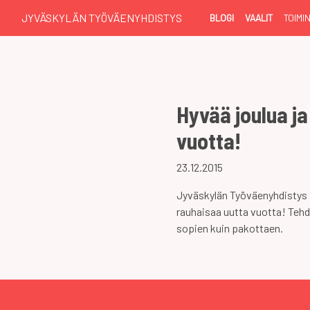
JYVÄSKYLÄN TYÖVÄENYHDISTYS
BLOGI
VAALIT
TOIMI
Hyvää joulua ja
vuotta!
23.12.2015
Jyväskylän Työväenyhdistys to
rauhaisaa uutta vuotta! Te
sopien kuin pakottaen.