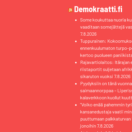
Demokraatti.fi
Some koukuttaa nuoria kui
vaaditaan somejättejä va
7.8.2026
Tuppurainen: Kokoomuks
ennenkuulumaton turpo-pol
kertoo puolueen paniikist
Rajavartiolaitos: Itärajan 
riistaportit suljetaan afri
sikaruton vuoksi
7.8.2026
Pyydyksiin on tänä vuonna 
saimaannorppaa – Liperiss
kalaverkkoon kuollut kuutt
”Voiko enää pahemmin tyri
kansanedustaja vaatii min
puuttumaan palkkaturvan
jonoihin
7.8.2026