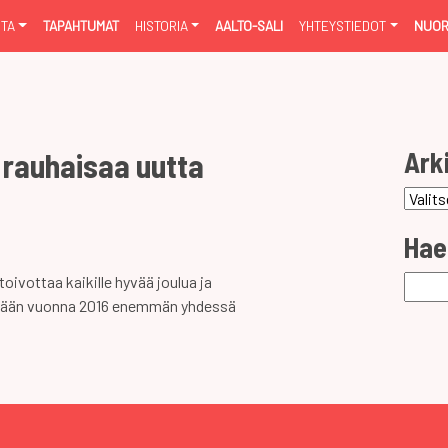
NTA
TAPAHTUMAT
HISTORIA
AALTO-SALI
YHTEYSTIEDOT
NUOR
Ark
 rauhaisaa uutta
Arkist
Hae
ivottaa kaikille hyvää joulua ja
Haku:
hdään vuonna 2016 enemmän yhdessä