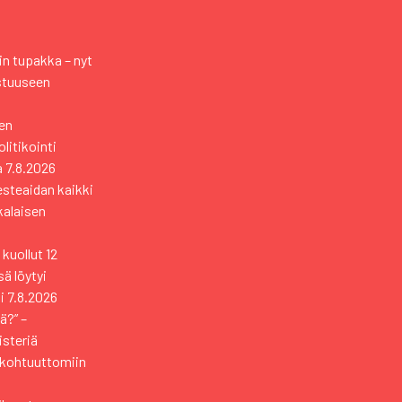
n tupakka – nyt
stuuseen
en
itikointi
a
7.8.2026
esteaidan kaikki
kkalaisen
kuollut 12
ä löytyi
i
7.8.2026
ä?” –
isteriä
 kohtuuttomiin