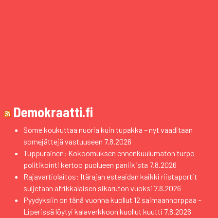
Demokraatti.fi
Some koukuttaa nuoria kuin tupakka – nyt vaaditaan
somejättejä vastuuseen
7.8.2026
Tuppurainen: Kokoomuksen ennenkuulumaton turpo-
politikointi kertoo puolueen paniikista
7.8.2026
Rajavartiolaitos: Itärajan esteaidan kaikki riistaportit
suljetaan afrikkalaisen sikaruton vuoksi
7.8.2026
Pyydyksiin on tänä vuonna kuollut 12 saimaannorppaa –
Liperissä löytyi kalaverkkoon kuollut kuutti
7.8.2026