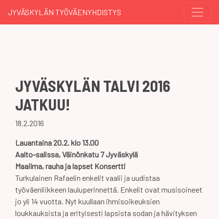
JYVÄSKYLÄN TYÖVÄENYHDISTYS
JYVÄSKYLÄN TALVI 2016
JATKUU!
18.2.2016
Lauantaina 20.2. klo 13.00
Aalto-salissa, Väinönkatu 7 Jyväskylä
Maailma, rauha ja lapset Konsertti
Turkulainen Rafaelin enkelit vaalii ja uudistaa
työväenliikkeen lauluperinnettä. Enkelit ovat musisoineet
jo yli 14 vuotta. Nyt kuullaan ihmisoikeuksien
loukkauksista ja erityisesti lapsista sodan ja hävityksen