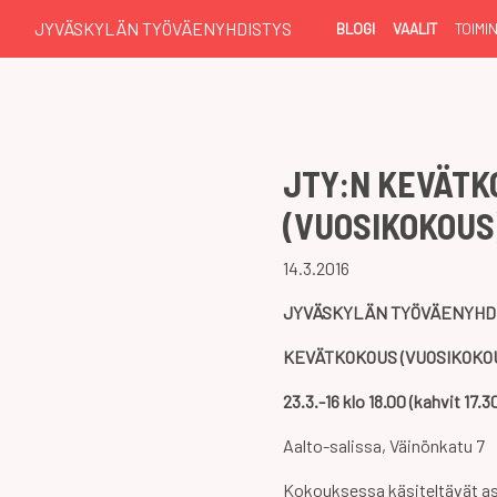
JYVÄSKYLÄN TYÖVÄENYHDISTYS
BLOGI
VAALIT
TOIMI
JTY:N KEVÄTK
(VUOSIKOKOUS
14.3.2016
JYVÄSKYLÄN TYÖVÄENYHDI
KEVÄTKOKOUS (VUOSIKOKO
23.3.-16 klo 18.00 (kahvit 17.3
Aalto-salissa, Väinönkatu 7
Kokouksessa käsiteltävät as