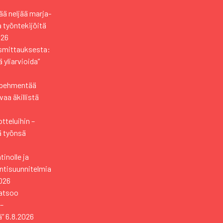
ä neljää marja-
a työntekijöitä
026
usmittauksesta:
 yliarvioida”
i pehmentää
aa äkillistä
tteluihin –
ä työnsä
tinolle ja
ntisuunnitelmia
026
katsoo
 –
ä”
6.8.2026