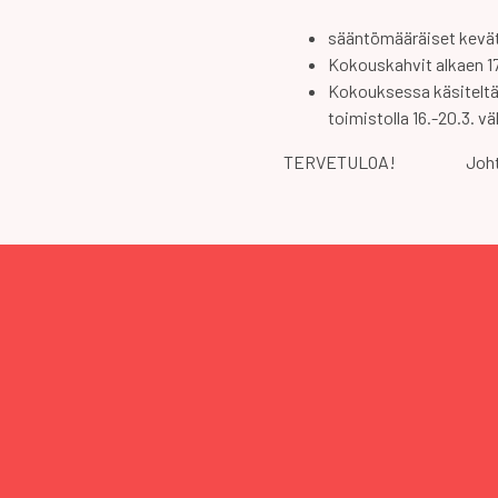
sääntömääräiset kevä
Kokouskahvit alkaen 17
Kokouksessa käsiteltäv
toimistolla 16.-20.3. v
TERVETULOA! Johto