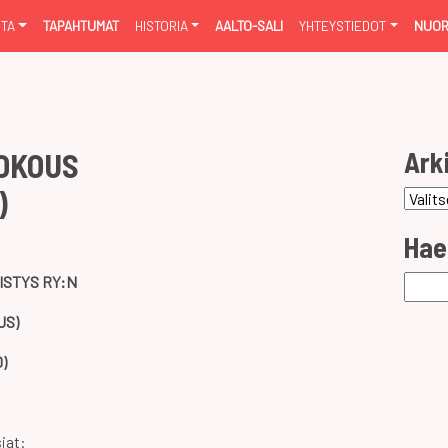
NTA
TAPAHTUMAT
HISTORIA
AALTO-SALI
YHTEYSTIEDOT
NUOR
Ark
OKOUS
)
Arkist
Hae
STYS RY:N
Haku:
US)
0)
iat: