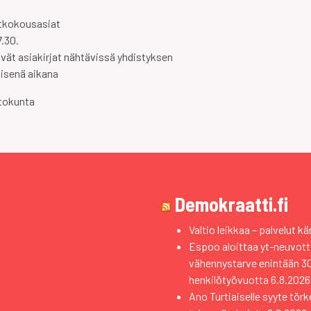
tkokousasiat
.30.
ät asiakirjat nähtävissä yhdistyksen
älisenä aikana
kunta
Demokraatti.fi
Valtio leikkaa – palvelut kä
Espoo aloittaa yt-neuvott
vähennystarve enintään 3
henkilötyövuotta
6.8.2026
Ano Turtiaiselle syyte törk