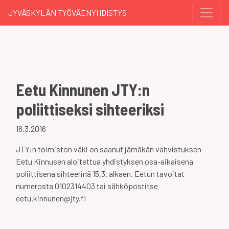
JYVÄSKYLÄN TYÖVÄENYHDISTYS
Eetu Kinnunen JTY:n
poliittiseksi sihteeriksi
16.3.2016
JTY:n toimiston väki on saanut jämäkän vahvistuksen
Eetu Kinnusen aloitettua yhdistyksen osa-aikaisena
poliittisena sihteerinä 15.3. alkaen. Eetun tavoitat
numerosta 0102314403 tai sähköpostitse
eetu.kinnunen@jty.fi