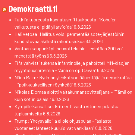
Demokraatti.fi
Tutkija tuoreesta kannatusmittauksesta: ”Kohujen
vaikutusta ei pidä yliarvioida”
6.8.2026
Hali vetoaa: Hallitus voisi pehmentää sote-järjestöihin
kohdistuvaa äkillistä rahoitusiskua
6.8.2026
Vantaan kaupunki yt-neuvotteluihin – enintään 200 voi
menettää työnsä
6.8.2026
Fifa vahvisti tukensa Infantinolle ja pahoitteli MM-kisojen
myyntisuunnitelmia – ”Aina on opittavaa”
6.8.2026
Niina Malm: Rydman ylenkatsoo äänestäjiä ja demokratiaa
– ”poikkeuksellisen röyhkeää”
6.8.2026
Nikolas Elomaa aloitti valtakunnansovittelijana – ”Tämä on
kuin kotiin palaisi”
6.8.2026
Kympille kansalliset kriteerit, vasta vitonen pelastaa
tuplaamiselta
6.8.2026
Trump: Yhdysvalloilla ei ole ohjuspulaa – ”asiasta
vuotaneet lähteet kuuluisivat vankilaan”
6.8.2026