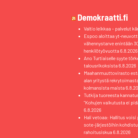
Demokraatti.fi
Valtio leikkaa – palvelut kä
Espoo aloittaa yt-neuvott
vähennystarve enintään 3
henkilötyövuotta
6.8.2026
Ano Turtiaiselle syyte törk
talousrikoksista
6.8.2026
Maahanmuuttovirasto estä
alan yritystä rekrytoimast
kolmansista maista
6.8.2
Tutkija tuoreesta kannat
”Kohujen vaikutusta ei pidä
6.8.2026
Hali vetoaa: Hallitus vois
sote-järjestöihin kohdistuv
rahoitusiskua
6.8.2026