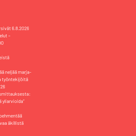
rsivät
6.8.2026
elut –
00
eistä
ä neljää marja-
a työntekijöitä
026
usmittauksesta:
 yliarvioida”
i pehmentää
aa äkillistä