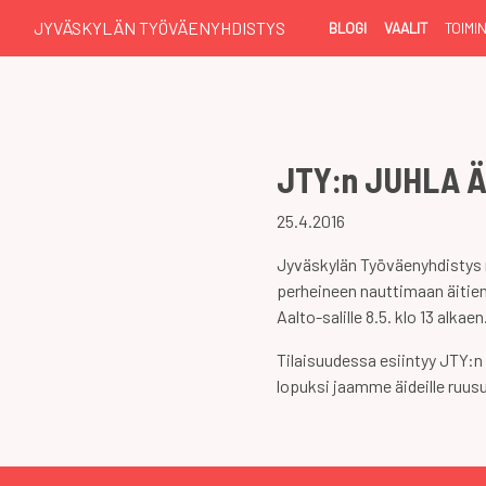
JYVÄSKYLÄN TYÖVÄENYHDISTYS
BLOGI
VAALIT
TOIMI
JTY:n JUHLA Ä
25.4.2016
Jyväskylän Työväenyhdistys r
perheineen nauttimaan äitie
Aalto-salille 8.5. klo 13 alkaen
Tilaisuudessa esiintyy JTY:n 
lopuksi jaamme äideille ruusu