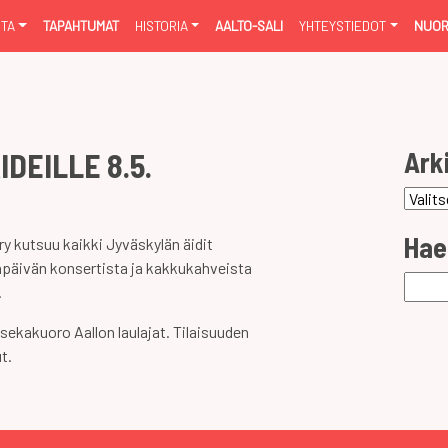
NTA
TAPAHTUMAT
HISTORIA
AALTO-SALI
YHTEYSTIEDOT
NUOR
Ark
IDEILLE 8.5.
Arkist
Hae
y kutsuu kaikki Jyväskylän äidit
npäivän konsertista ja kakkukahveista
Haku:
.
sekakuoro Aallon laulajat. Tilaisuuden
t.