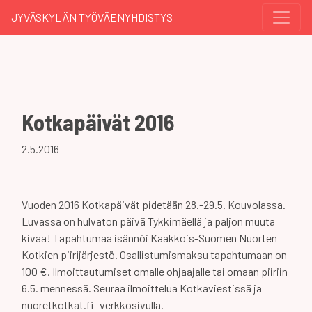
JYVÄSKYLÄN TYÖVÄENYHDISTYS
Kotkapäivät 2016
2.5.2016
Vuoden 2016 Kotkapäivät pidetään 28.-29.5. Kouvolassa.
Luvassa on hulvaton päivä Tykkimäellä ja paljon muuta
kivaa! Tapahtumaa isännöi Kaakkois-Suomen Nuorten
Kotkien piirijärjestö. Osallistumismaksu tapahtumaan on
100 €. Ilmoittautumiset omalle ohjaajalle tai omaan piiriin
6.5. mennessä. Seuraa ilmoittelua Kotkaviestissä ja
nuoretkotkat.fi -verkkosivulla.