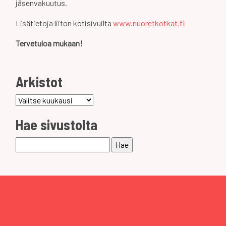
jäsenvakuutus.
Lisätietoja liiton kotisivuilta
www.nuoretkotkat.fi
Tervetuloa mukaan!
Arkistot
Arkistot
Hae sivustolta
Haku: