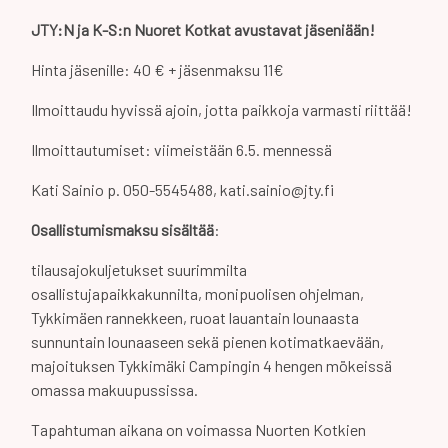
JTY:N ja K-S:n Nuoret Kotkat avustavat jäseniään!
Hinta jäsenille: 40 € + jäsenmaksu 11€
Ilmoittaudu hyvissä ajoin, jotta paikkoja varmasti riittää!
Ilmoittautumiset: viimeistään 6.5. mennessä
Kati Sainio p. 050-5545488, kati.sainio@jty.fi
Osallistumismaksu sisältää
:
tilausajokuljetukset suurimmilta
osallistujapaikkakunnilta, monipuolisen ohjelman,
Tykkimäen rannekkeen, ruoat lauantain lounaasta
sunnuntain lounaaseen sekä pienen kotimatkaevään,
majoituksen Tykkimäki Campingin 4 hengen mökeissä
omassa makuupussissa.
Tapahtuman aikana on voimassa Nuorten Kotkien