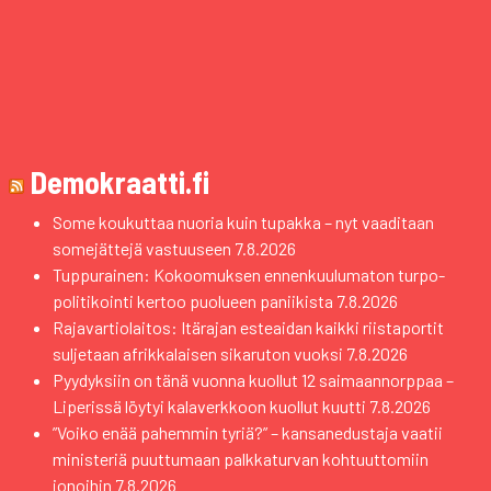
Demokraatti.fi
Some koukuttaa nuoria kuin tupakka – nyt vaaditaan
somejättejä vastuuseen
7.8.2026
Tuppurainen: Kokoomuksen ennenkuulumaton turpo-
politikointi kertoo puolueen paniikista
7.8.2026
Rajavartiolaitos: Itärajan esteaidan kaikki riistaportit
suljetaan afrikkalaisen sikaruton vuoksi
7.8.2026
Pyydyksiin on tänä vuonna kuollut 12 saimaannorppaa –
Liperissä löytyi kalaverkkoon kuollut kuutti
7.8.2026
”Voiko enää pahemmin tyriä?” – kansanedustaja vaatii
ministeriä puuttumaan palkkaturvan kohtuuttomiin
jonoihin
7.8.2026