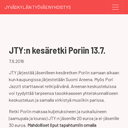
JYVÄSKYLÄN TYÖVÄENYHDISTYS
JTY:n kesäretki Poriin 13.7.
7.6.2016
JTY järjestää jäsenilleen kesäretken Poriin samaan aikaan
kun kaupungissa järjestetään Suomi Areena. Myös Pori
Jazzit starttaavat retkipäivänä. Areenan keskusteluissa
voi tyydyttää tarpeensa tasokkaaseen yhteiskunnalliseen
keskusteluun ja samalla virkistyä musiikin parissa.
Retki Poriin maksaa kuljetuksineen ja ruokailuineen
(aamupala ja lounas) JTY:n jäsenille 20 euroa ja ei-jäsenille
30 euroa.
Mahdolliset liput tapahtumiin omalla