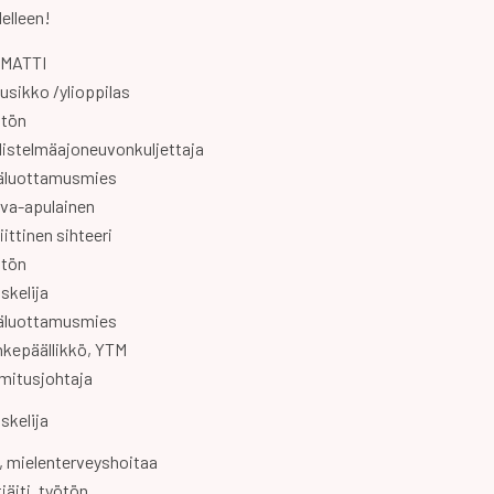
elleen!
MATTI
sikko /ylioppilas
ötön
distelmäajoneuvonkuljettaja
äluottamusmies
iva-apulainen
iittinen sihteeri
ötön
skelija
äluottamusmies
nkepäällikkö, YTM
mitusjohtaja
skelija
, mielenterveyshoitaa
iäiti, työtön