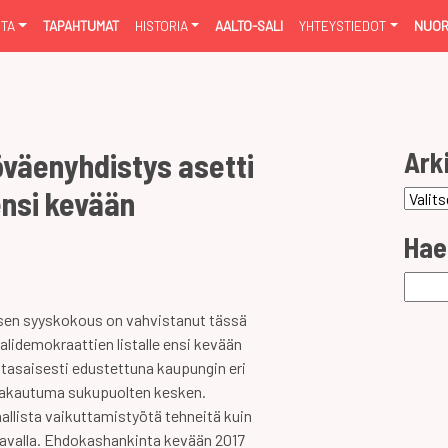
NTA
TAPAHTUMAT
HISTORIA
AALTO-SALI
YHTEYSTIEDOT
NUOR
Ark
väenyhdistys asetti
nsi kevään
Arkist
Hae
Haku:
sen syyskokous on vahvistanut tässä
lidemokraattien listalle ensi kevään
 tasaisesti edustettuna kaupungin eri
jakautuma sukupuolten kesken.
allista vaikuttamistyötä tehneitä kuin
 tavalla. Ehdokashankinta kevään 2017