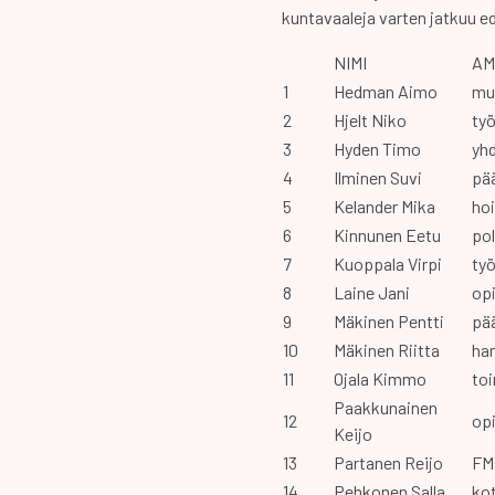
kuntavaaleja varten jatkuu ed
NIMI
AM
1
Hedman Aimo
muu
2
Hjelt Niko
ty
3
Hyden Timo
yh
4
Ilminen Suvi
pä
5
Kelander Mika
ho
6
Kinnunen Eetu
pol
7
Kuoppala Virpi
ty
8
Laine Jani
opi
9
Mäkinen Pentti
pä
10
Mäkinen Riitta
ha
11
Ojala Kimmo
toi
Paakkunainen
12
opi
Keijo
13
Partanen Reijo
FM
14
Pehkonen Salla
kot