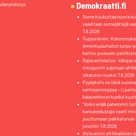
Demokraatti.fi
väenyhdistys
Some koukuttaa nuoria kui
vaaditaan somejättejä va
7.8.2026
Tuppurainen: Kokoomuks
ennenkuulumaton turpo-pol
kertoo puolueen paniikist
Rajavartiolaitos: Itärajan 
riistaportit suljetaan afri
sikaruton vuoksi
7.8.2026
Pyydyksiin on tänä vuonna 
saimaannorppaa – Liperiss
kalaverkkoon kuollut kuutt
”Voiko enää pahemmin tyri
kansanedustaja vaatii min
puuttumaan palkkaturvan
jonoihin
7.8.2026
Atria arvioi afrikkalaisen 