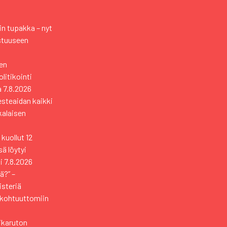
n tupakka – nyt
stuuseen
en
itikointi
a
7.8.2026
esteaidan kaikki
kkalaisen
kuollut 12
ä löytyi
i
7.8.2026
ä?” –
isteriä
 kohtuuttomiin
sikaruton