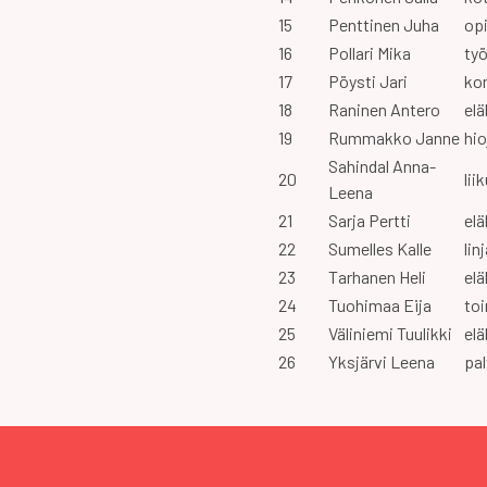
15
Penttinen Juha
opi
16
Pollari Mika
työ
17
Pöysti Jari
ko
18
Raninen Antero
elä
19
Rummakko Janne
hio
Sahindal Anna-
20
lii
Leena
21
Sarja Pertti
elä
22
Sumelles Kalle
lin
23
Tarhanen Heli
elä
24
Tuohimaa Eija
to
25
Väliniemi Tuulikki
elä
26
Yksjärvi Leena
pal