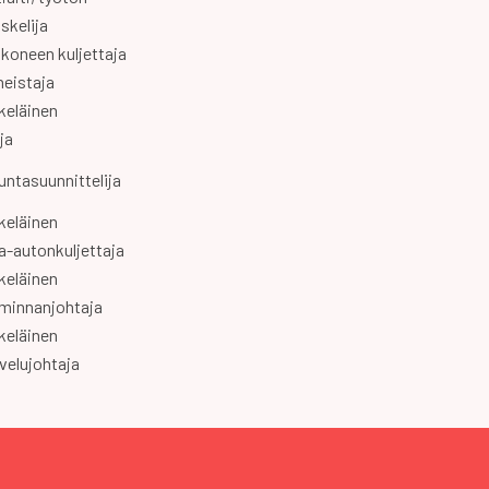
skelija
koneen kuljettaja
neistaja
keläinen
ja
kuntasuunnittelija
keläinen
ja-autonkuljettaja
keläinen
iminnanjohtaja
keläinen
velujohtaja