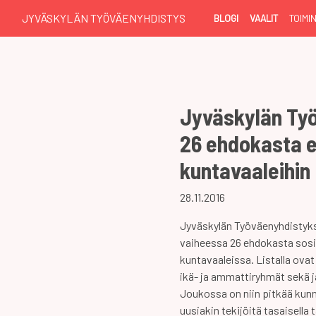
JYVÄSKYLÄN TYÖVÄENYHDISTYS
BLOGI
VAALIT
TOIMI
Jyväskylän Työ
26 ehdokasta e
kuntavaaleihin
28.11.2016
Jyväskylän Työväenyhdistyk
vaiheessa 26 ehdokasta sosia
kuntavaaleissa. Listalla ovat
ikä- ja ammattiryhmät sekä 
Joukossa on niin pitkää kunn
uusiakin tekijöitä tasaisella