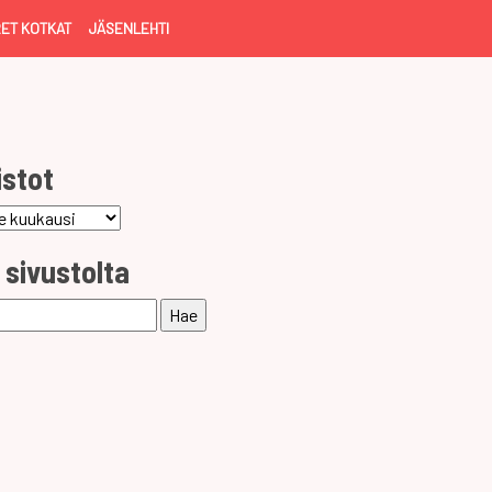
ET KOTKAT
JÄSENLEHTI
istot
ot
 sivustolta