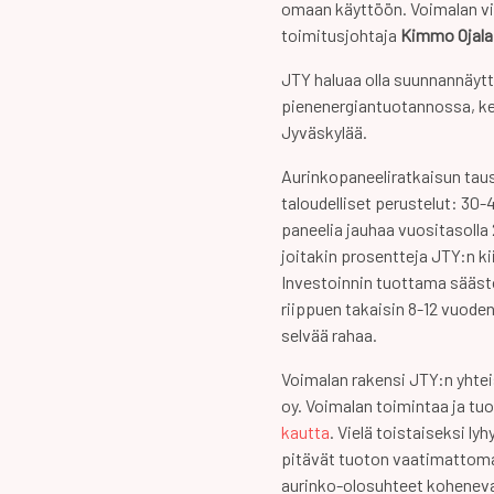
omaan käyttöön. Voimalan vi
toimitusjohtaja
Kimmo Ojala
JTY haluaa olla suunnannäyt
pienenergiantuotannossa, k
Jyväskylää.
Aurinkopaneeliratkaisun taus
taloudelliset perustelut: 30
paneelia jauhaa vuositasolla 
joitakin prosentteja JTY:n k
Investoinnin tuottama sääs
riippuen takaisin 8-12 vuoden
selvää rahaa.
Voimalan rakensi JTY:n yht
oy. Voimalan toimintaa ja tuo
kautta
. Vielä toistaiseksi ly
pitävät tuoton vaatimattoma
aurinko-olosuhteet kohenev