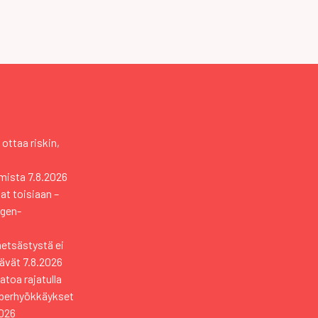
 ottaa riskin,
mista
7.8.2026
vat toisiaan –
ngen-
metsästystä ei
tävät
7.8.2026
toa rajatulla
yberhyökkäykset
2026