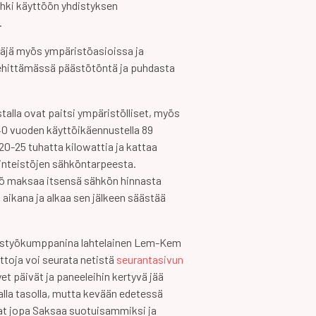
hki käyttöön yhdistyksen
.
täjä myös ympäristöasioissa ja
ehittämässä päästötöntä ja puhdasta
talla ovat paitsi ympäristölliset, myös
-40 vuoden käyttöikäennustella 89
20-25 tuhatta kilowattia ja kattaa
iinteistöjen sähköntarpeesta.
tö maksaa itsensä sähkön hinnasta
 aikana ja alkaa sen jälkeen säästää
eistyökumppanina lahtelainen Lem-Kem
ttoja voi seurata netistä
seurantasivun
hyet päivät ja paneeleihin kertyvä jää
lla tasolla, mutta kevään edetessä
at jopa Saksaa suotuisammiksi ja