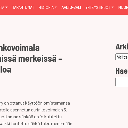
NTA
TAPAHTUMAT
HISTORIA
AALTO-SALI
YHTEYSTIEDOT
NUOR
Ark
inkovoimala
missä merkeissä –
Arkist
aloa
Hae
Haku:
 ry on ottanut käyttöön omistamansa
atolle asennetun aurinkovoimalan 5.
uottamaa sähköä on jo kulutettu
 kaikki tuotettu sähkö tulee menemään