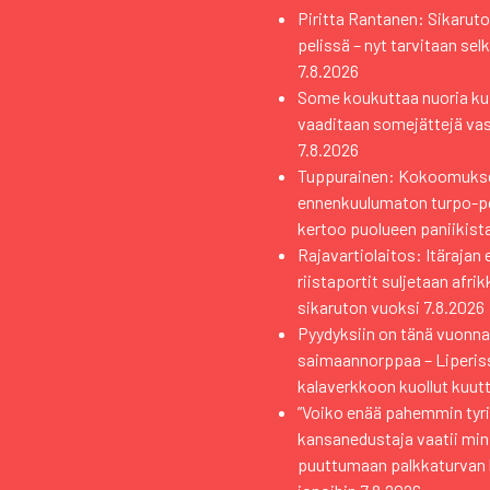
Piritta Rantanen: Sikaruto
pelissä – nyt tarvitaan sel
7.8.2026
Some koukuttaa nuoria kui
vaaditaan somejättejä va
7.8.2026
Tuppurainen: Kokoomuks
ennenkuulumaton turpo-pol
kertoo puolueen paniikist
Rajavartiolaitos: Itärajan 
riistaportit suljetaan afri
sikaruton vuoksi
7.8.2026
Pyydyksiin on tänä vuonna 
saimaannorppaa – Liperiss
kalaverkkoon kuollut kuutt
”Voiko enää pahemmin tyri
kansanedustaja vaatii min
puuttumaan palkkaturvan