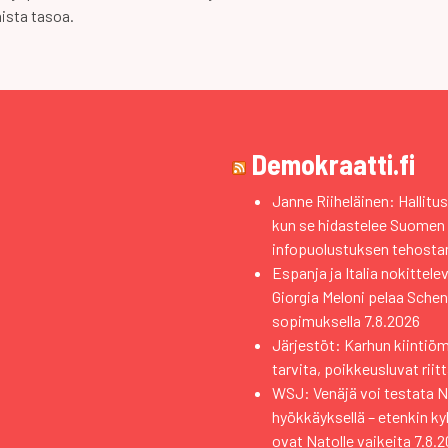
ista tasoa.
Demokraatti.fi
Janne Riiheläinen: Hallitus
kun se hidastelee Suomen
infopuolustuksen tehosta
Espanja ja Italia nokittele
Giorgia Meloni pelaa Sche
sopimuksella
7.8.2026
Järjestöt: Karhun kiintiö
tarvita, poikkeusluvat riit
WSJ: Venäjä voi testata Na
hyökkäyksellä – etenkin k
ovat Natolle vaikeita
7.8.