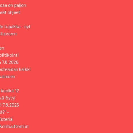
ssa on paljon
keät ohjeet
n tupakka – nyt
stuuseen
en
itikointi
a
7.8.2026
esteaidan kaikki
kkalaisen
kuollut 12
ä löytyi
i
7.8.2026
ä?” –
isteriä
 kohtuuttomiin