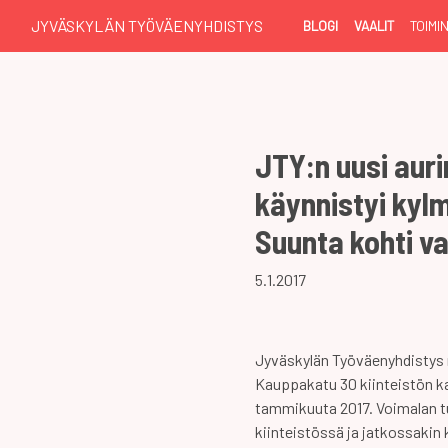
JYVÄSKYLÄN TYÖVÄENYHDISTYS
BLOGI
VAALIT
TOIMI
JTY:n uusi aur
käynnistyi kyl
Suunta kohti v
5.1.2017
Jyväskylän Työväenyhdistys
Kauppakatu 30 kiinteistön k
tammikuuta 2017. Voimalan t
kiinteistössä ja jatkossakin