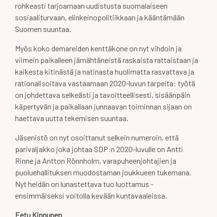
rohkeasti tarjoamaan uudistusta suomalaiseen
sosiaaliturvaan, elinkeinopolitiikkaan ja kääntämään
Suomen suuntaa.
Myös koko demareiden kenttäkone on nyt vihdoin ja
viimein paikalleen jämähtäneistä raskaista rattaistaan ja
kaikesta kitinästä ja natinasta huolimatta rasvattava ja
rationalisoitava vastaamaan 2020-luvun tarpeita: työtä
on johdettava selkeästi ja tavoitteellisesti, sisäänpäin
käpertyvän ja paikallaan junnaavan toiminnan sijaan on
haettava uutta tekemisen suuntaa.
Jäsenistö on nyt osoittanut selkein numeroin, että
parivaljakko joka johtaa SDP:n 2020-luvulle on Antti
Rinne ja Antton Rönnholm, varapuheenjohtajien ja
puoluehallituksen muodostaman joukkueen tukemana.
Nyt heidän on lunastettava tuo luottamus -
ensimmäiseksi voitolla kevään kuntavaaleissa.
Eetu Kinnunen