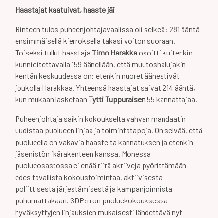
Haastajat kaatuivat, haaste jäi
Rinteen tulos puheenjohtajavaalissa oli selkeä: 281 ääntä
ensimmäisellä kierroksella takasi voiton suoraan.
Toiseksi tullut haastaja
Timo Harakka
osoitti kuitenkin
kunnioitettavalla 159 äänellään, että muutoshalujakin
kentän keskuudessa on: etenkin nuoret äänestivät
joukolla Harakkaa. Yhteensä haastajat saivat 214 ääntä,
kun mukaan lasketaan
Tytti Tuppuraisen
55 kannattajaa.
Puheenjohtaja saikin kokoukselta vahvan mandaatin
uudistaa puolueen linjaa ja toimintatapoja. On selvää, että
puolueella on vakavia haasteita kannatuksen ja etenkin
jäsenistön ikärakenteen kanssa. Monessa
puolueosastossa ei enää riitä aktiiveja pyörittämään
edes tavallista kokoustoimintaa, aktiivisesta
poliittisesta järjestämisestä ja kampanjoinnista
puhumattakaan. SDP:n on puoluekokouksessa
hyväksyttyjen linjauksien mukaisesti lähdettävä nyt