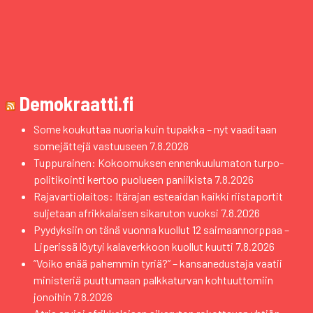
Demokraatti.fi
Some koukuttaa nuoria kuin tupakka – nyt vaaditaan
somejättejä vastuuseen
7.8.2026
Tuppurainen: Kokoomuksen ennenkuulumaton turpo-
politikointi kertoo puolueen paniikista
7.8.2026
Rajavartiolaitos: Itärajan esteaidan kaikki riistaportit
suljetaan afrikkalaisen sikaruton vuoksi
7.8.2026
Pyydyksiin on tänä vuonna kuollut 12 saimaannorppaa –
Liperissä löytyi kalaverkkoon kuollut kuutti
7.8.2026
”Voiko enää pahemmin tyriä?” – kansanedustaja vaatii
ministeriä puuttumaan palkkaturvan kohtuuttomiin
jonoihin
7.8.2026