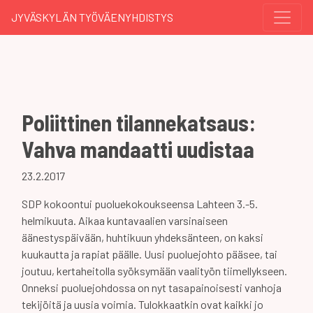
JYVÄSKYLÄN TYÖVÄENYHDISTYS
Poliittinen tilannekatsaus:
Vahva mandaatti uudistaa
23.2.2017
SDP kokoontui puoluekokoukseensa Lahteen 3.-5.
helmikuuta. Aikaa kuntavaalien varsinaiseen
äänestyspäivään, huhtikuun yhdeksänteen, on kaksi
kuukautta ja rapiat päälle. Uusi puoluejohto pääsee, tai
joutuu, kertaheitolla syöksymään vaalityön tiimellykseen.
Onneksi puoluejohdossa on nyt tasapainoisesti vanhoja
tekijöitä ja uusia voimia. Tulokkaatkin ovat kaikki jo