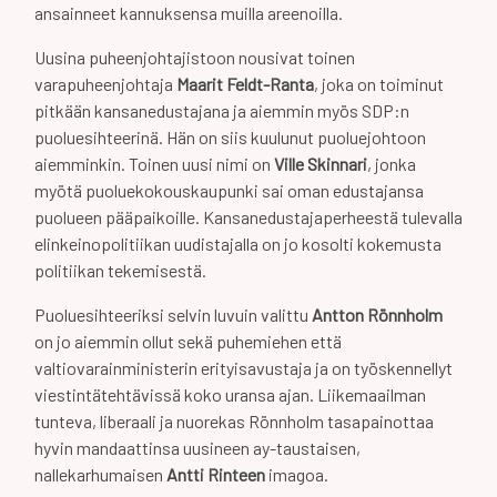
ansainneet kannuksensa muilla areenoilla.
Uusina puheenjohtajistoon nousivat toinen
varapuheenjohtaja
Maarit Feldt-Ranta
, joka on toiminut
pitkään kansanedustajana ja aiemmin myös SDP:n
puoluesihteerinä. Hän on siis kuulunut puoluejohtoon
aiemminkin. Toinen uusi nimi on
Ville Skinnari
, jonka
myötä puoluekokouskaupunki sai oman edustajansa
puolueen pääpaikoille. Kansanedustajaperheestä tulevalla
elinkeinopolitiikan uudistajalla on jo kosolti kokemusta
politiikan tekemisestä.
Puoluesihteeriksi selvin luvuin valittu
Antton Rönnholm
on jo aiemmin ollut sekä puhemiehen että
valtiovarainministerin erityisavustaja ja on työskennellyt
viestintätehtävissä koko uransa ajan. Liikemaailman
tunteva, liberaali ja nuorekas Rönnholm tasapainottaa
hyvin mandaattinsa uusineen ay-taustaisen,
nallekarhumaisen
Antti Rinteen
imagoa.