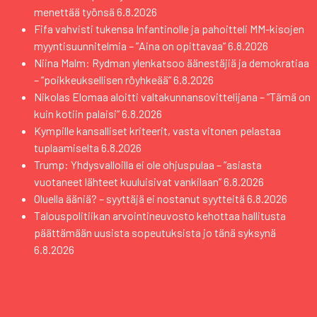
menettää työnsä
6.8.2026
Fifa vahvisti tukensa Infantinolle ja pahoitteli MM-kisojen
myyntisuunnitelmia – ”Aina on opittavaa”
6.8.2026
Niina Malm: Rydman ylenkatsoo äänestäjiä ja demokratiaa
– ”poikkeuksellisen röyhkeää”
6.8.2026
Nikolas Elomaa aloitti valtakunnansovittelijana – ”Tämä on
kuin kotiin palaisi”
6.8.2026
Kympille kansalliset kriteerit, vasta vitonen pelastaa
tuplaamiselta
6.8.2026
Trump: Yhdysvalloilla ei ole ohjuspulaa – ”asiasta
vuotaneet lähteet kuuluisivat vankilaan”
6.8.2026
Oluella ääniä? – syyttäjä ei nostanut syytteitä
6.8.2026
Talouspolitiikan arvointineuvosto kehottaa hallitusta
päättämään uusista sopeutuksista jo tänä syksynä
6.8.2026