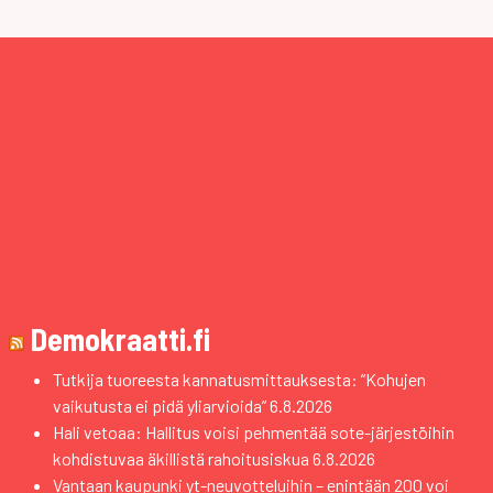
Demokraatti.fi
Tutkija tuoreesta kannatusmittauksesta: ”Kohujen
vaikutusta ei pidä yliarvioida”
6.8.2026
Hali vetoaa: Hallitus voisi pehmentää sote-järjestöihin
kohdistuvaa äkillistä rahoitusiskua
6.8.2026
Vantaan kaupunki yt-neuvotteluihin – enintään 200 voi