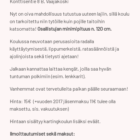
Konttisentie 8 B, Vaajakoski
Nyt on oiva mahdollisuus tutustua uuteen lajiin, sillä koulu
on tarkoitettu niin tytöille kuin pojille taitoihin
katsomatta!
Osallistujan minimipituus n. 120 cm.
Koulussa neuvotaan perusasioita radalla
käyttäytymisestä, lippumerkeistä, ratasäännöistä ja
ajolinjoista sekä tietysti ajetaan!
Jalkaan kannattaa laittaa kengät, joilla saa hyvän
tuntuman polkimiin (esim. lenkkarit).
Vanhemmat ovat tervetulleita paikan päälle seuraamaan!
Hinta: 15€ (+vuoden 2017 jäsenmaksu 11€ tulee olla
maksettu, sis. vakuutuksen)
Hintaan sisältyy kartingkoulun lisäksi eväät.
Ilmoittautumiset sekä maksut: