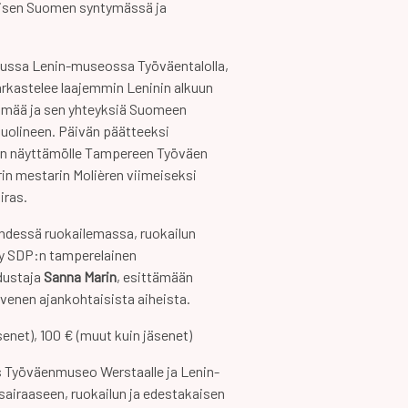
näisen Suomen syntymässä ja
tussa Lenin-museossa Työväentalolla,
kastelee laajemmin Leninin alkuun
lmää ja sen yhteyksiä Suomeen
uolineen. Päivän päätteeksi
n näyttämölle Tampereen Työväen
rin mestarin Molièren viimeiseksi
iras.
dessä ruokailemassa, ruokailun
y SDP:n tamperelainen
dustaja
Sanna Marin
, esittämään
venen ajankohtaisista aiheista.
enet), 100 € (muut kuin jäsenet)
s Työväenmuseo Werstaalle ja Lenin-
sairaaseen, ruokailun ja edestakaisen