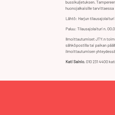
bussikuljetuksen. Tampereen 
huonojalkaisille tarvittaessa 
Lähtö: Harjun tilausajolaitur
Paluu: Tilausajolaituri n. 00.
Ilmoittautumiset JTY:n toim
sähköpostilla tai paikan pää
ilmoittautumisen yhteydessä
Kati Sainio
, 010 231 4400 kat