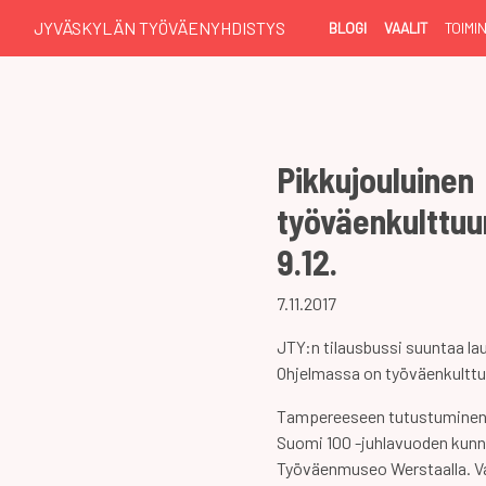
JYVÄSKYLÄN TYÖVÄENYHDISTYS
BLOGI
VAALIT
TOIMI
Pikkujouluinen
työväenkulttu
9.12.
7.11.2017
JTY:n tilausbussi suuntaa la
Ohjelmassa on työväenkulttu
Tampereeseen tutustuminen a
Suomi 100 -juhlavuoden kun
Työväenmuseo Werstaalla. V