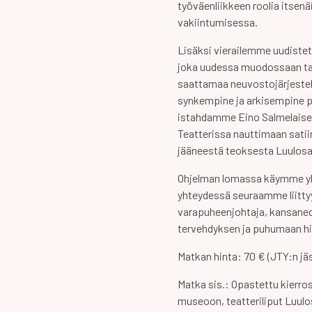
työväenliikkeen roolia itse
vakiintumisessa.
Lisäksi vierailemme uudiste
joka uudessa muodossaan tar
saattamaa neuvostojärjeste
synkempine ja arkisempine p
istahdamme Eino Salmelaise
Teatterissa nauttimaan satii
jääneestä teoksesta Luulosa
Ohjelman lomassa käymme yh
yhteydessä seuraamme liitty
varapuheenjohtaja, kansane
tervehdyksen ja puhumaan hi
Matkan hinta: 70 € (JTY:n jäs
Matka sis.: Opastettu kierro
museoon, teatteriliput Luulo