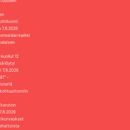
stuuseen
en
itikointi
a
7.8.2026
esteaidan kaikki
kkalaisen
kuollut 12
ä löytyi
i
7.8.2026
ä?” –
isteriä
 kohtuuttomiin
sikaruton
7.8.2026
tikorvaukset
ehaitoista