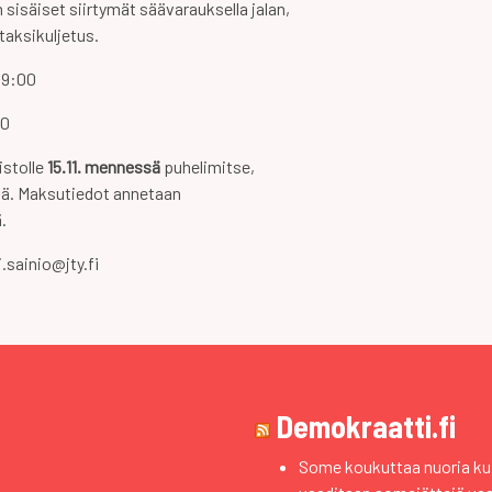
sisäiset siirtymät säävarauksella jalan,
taksikuljetus.
i 9:00
00
istolle
15.11. mennessä
puhelimitse,
llä. Maksutiedot annetaan
.
i.sainio@jty.fi
Demokraatti.fi
Some koukuttaa nuoria kui