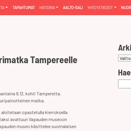
NTA
TAPAHTUMAT
HISTORIA
AALTO-SALI
YHTEYSTIEDOT
NUOR
Ark
urimatka Tampereelle
Arkist
Hae
Haku:
uantaina 9.12. kohti Tamperetta.
uripainotteinen matka.
loitetaan opastetulla kierroksella
niaksi avattuun Vapauden museoon
apauden museo käsittelee suomalaisen