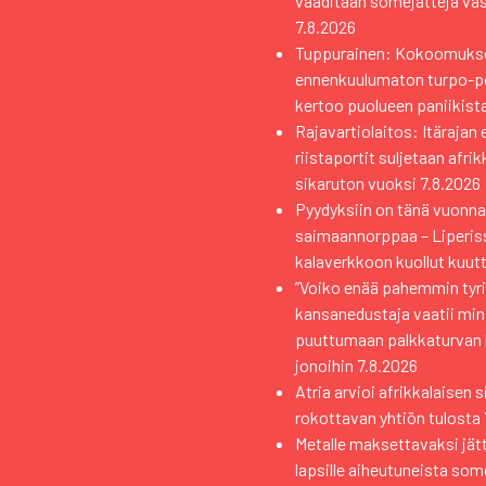
vaaditaan somejättejä va
7.8.2026
Tuppurainen: Kokoomuks
ennenkuulumaton turpo-pol
kertoo puolueen paniikist
Rajavartiolaitos: Itärajan 
riistaportit suljetaan afri
sikaruton vuoksi
7.8.2026
Pyydyksiin on tänä vuonna 
saimaannorppaa – Liperiss
kalaverkkoon kuollut kuutt
”Voiko enää pahemmin tyri
kansanedustaja vaatii min
puuttumaan palkkaturvan
jonoihin
7.8.2026
Atria arvioi afrikkalaisen 
rokottavan yhtiön tulosta
Metalle maksettavaksi jät
lapsille aiheutuneista som