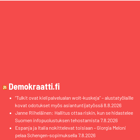
Demokraatti.fi
“Tulkit ovat kielipalvelualan wolt-kuskeja” – alustatyölaille
kovat odotukset myös asiantuntijatyössä
8.8.2026
Janne Riiheläinen: Hallitus ottaa riskin, kun se hidastelee
Suomen infopuolustuksen tehostamista
7.8.2026
Espanja ja Italia nokittelevat toisiaan – Giorgia Meloni
pelaa Schengen-sopimuksella
7.8.2026