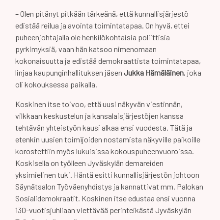
– Olen pitänyt pitkään tärkeänä, että kunnallisjärjestö
edistää reilua ja avointa toimintatapaa. On hyvä, ettei
puheenjohtajalla ole henkilökohtaisia poliittisia
pyrkimyksiä, vaan hän katsoo nimenomaan
kokonaisuutta ja edistää demokraattista toimintatapaa,
linjaa kaupunginhallituksen jäsen
Jukka Hämäläinen
, joka
oli kokouksessa paikalla.
Koskinen itse toivoo, että uusi näkyvän viestinnän,
vilkkaan keskustelun ja kansalaisjärjestöjen kanssa
tehtävän yhteistyön kausi alkaa ensi vuodesta. Tätä ja
etenkin uusien toimijoiden nostamista näkyville paikoille
korostettiin myös lukuisissa kokouspuheenvuoroissa.
Koskisella on työlleen Jyväskylän demareiden
yksimielinen tuki. Häntä esitti kunnallisjärjestön johtoon
Säynätsalon Työväenyhdistys ja kannattivat mm. Palokan
Sosialidemokraatit. Koskinen itse edustaa ensi vuonna
130-vuotisjuhliaan viettävää perinteikästä Jyväskylän