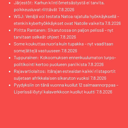
Järjestöt: Karhun kiintiömetsästystä ei tarvita,
poikkeusluvat riittävät
7.8.2026
WSJ: Venäjä voi testata Natoa rajatulla hyökkäyksellä –
etenkin kyberhyökkäykset ovat Natolle vaikeita
7.8.2026
Piritta Rantanen: Sikarutossa on paljon pelissä – nyt
tarvitaan selkeät ohjeet
7.8.2026
Some koukuttaa nuoria kuin tupakka – nyt vaaditaan
somejättejä vastuuseen
7.8.2026
Tuppurainen: Kokoomuksen ennenkuulumaton turpo-
politikointi kertoo puolueen paniikista
7.8.2026
Rajavartiolaitos: Itärajan esteaidan kaikki riistaportit
suljetaan afrikkalaisen sikaruton vuoksi
7.8.2026
Pyydyksiin on tänä vuonna kuollut 12 saimaannorppaa –
Liperissä löytyi kalaverkkoon kuollut kuutti
7.8.2026