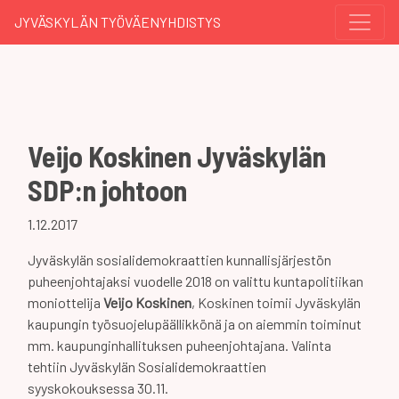
JYVÄSKYLÄN TYÖVÄENYHDISTYS
Veijo Koskinen Jyväskylän
SDP:n johtoon
1.12.2017
Jyväskylän sosialidemokraattien kunnallisjärjestön
puheenjohtajaksi vuodelle 2018 on valittu kuntapolitiikan
moniottelija
Veijo Koskinen
, Koskinen toimii Jyväskylän
kaupungin työsuojelupäällikkönä ja on aiemmin toiminut
mm. kaupunginhallituksen puheenjohtajana. Valinta
tehtiin Jyväskylän Sosialidemokraattien
syyskokouksessa 30.11.