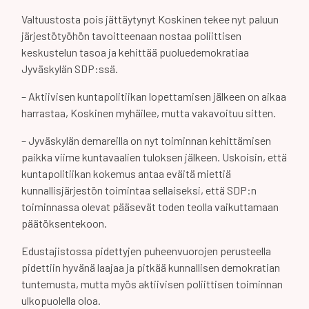
Valtuustosta pois jättäytynyt Koskinen tekee nyt paluun
järjestötyöhön tavoitteenaan nostaa poliittisen
keskustelun tasoa ja kehittää puoluedemokratiaa
Jyväskylän SDP:ssä.
– Aktiivisen kuntapolitiikan lopettamisen jälkeen on aikaa
harrastaa, Koskinen myhäilee, mutta vakavoituu sitten.
– Jyväskylän demareilla on nyt toiminnan kehittämisen
paikka viime kuntavaalien tuloksen jälkeen. Uskoisin, että
kuntapolitiikan kokemus antaa eväitä miettiä
kunnallisjärjestön toimintaa sellaiseksi, että SDP:n
toiminnassa olevat pääsevät toden teolla vaikuttamaan
päätöksentekoon.
Edustajistossa pidettyjen puheenvuorojen perusteella
pidettiin hyvänä laajaa ja pitkää kunnallisen demokratian
tuntemusta, mutta myös aktiivisen poliittisen toiminnan
ulkopuolella oloa.