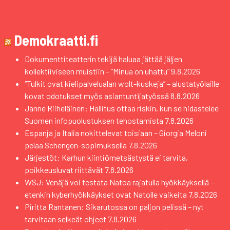
Demokraatti.fi
Dokumenttiteatterin tekijä haluaa jättää jäljen
kollektiiviseen muistiin – ”Minua on uhattu”
9.8.2026
“Tulkit ovat kielipalvelualan wolt-kuskeja” – alustatyölaille
kovat odotukset myös asiantuntijatyössä
8.8.2026
Janne Riiheläinen: Hallitus ottaa riskin, kun se hidastelee
Suomen infopuolustuksen tehostamista
7.8.2026
Espanja ja Italia nokittelevat toisiaan – Giorgia Meloni
pelaa Schengen-sopimuksella
7.8.2026
Järjestöt: Karhun kiintiömetsästystä ei tarvita,
poikkeusluvat riittävät
7.8.2026
WSJ: Venäjä voi testata Natoa rajatulla hyökkäyksellä –
etenkin kyberhyökkäykset ovat Natolle vaikeita
7.8.2026
Piritta Rantanen: Sikarutossa on paljon pelissä – nyt
tarvitaan selkeät ohjeet
7.8.2026