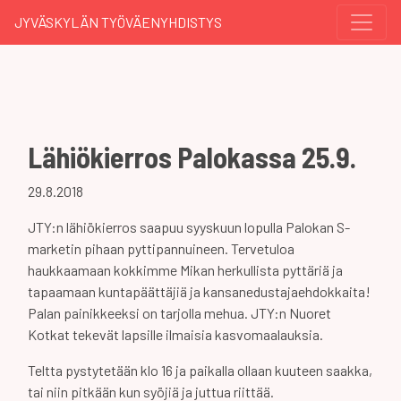
JYVÄSKYLÄN TYÖVÄENYHDISTYS
Lähiökierros Palokassa 25.9.
29.8.2018
JTY:n lähiökierros saapuu syyskuun lopulla Palokan S-
marketin pihaan pyttipannuineen. Tervetuloa
haukkaamaan kokkimme Mikan herkullista pyttäriä ja
tapaamaan kuntapäättäjiä ja kansanedustajaehdokkaita!
Palan painikkeeksi on tarjolla mehua. JTY:n Nuoret
Kotkat tekevät lapsille ilmaisia kasvomaalauksia.
Teltta pystytetään klo 16 ja paikalla ollaan kuuteen saakka,
tai niin pitkään kun syöjiä ja juttua riittää.