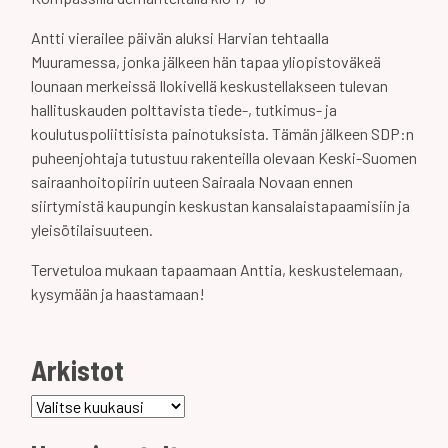
Antti vierailee päivän aluksi Harvian tehtaalla
Muuramessa, jonka jälkeen hän tapaa yliopistoväkeä
lounaan merkeissä Ilokivellä keskustellakseen tulevan
hallituskauden polttavista tiede-, tutkimus- ja
koulutuspoliittisista painotuksista. Tämän jälkeen SDP:n
puheenjohtaja tutustuu rakenteilla olevaan Keski-Suomen
sairaanhoitopiirin uuteen Sairaala Novaan ennen
siirtymistä kaupungin keskustan kansalaistapaamisiin ja
yleisötilaisuuteen.
Tervetuloa mukaan tapaamaan Anttia, keskustelemaan,
kysymään ja haastamaan!
Arkistot
Arkistot