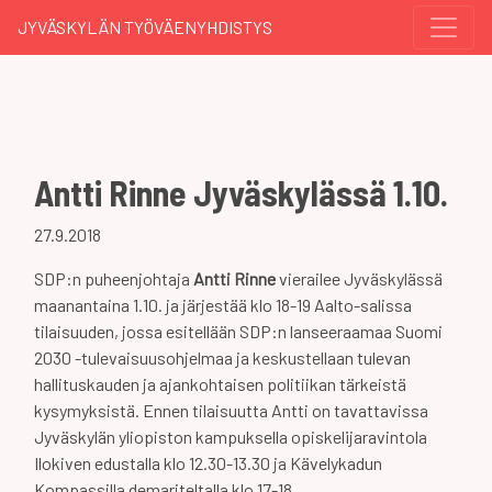
JYVÄSKYLÄN TYÖVÄENYHDISTYS
Antti Rinne Jyväskylässä 1.10.
27.9.2018
SDP:n puheenjohtaja
Antti Rinne
vierailee Jyväskylässä
maanantaina 1.10. ja järjestää klo 18-19 Aalto-salissa
tilaisuuden, jossa esitellään SDP:n lanseeraamaa Suomi
2030 -tulevaisuusohjelmaa ja keskustellaan tulevan
hallituskauden ja ajankohtaisen politiikan tärkeistä
kysymyksistä. Ennen tilaisuutta Antti on tavattavissa
Jyväskylän yliopiston kampuksella opiskelijaravintola
Ilokiven edustalla klo 12.30-13.30 ja Kävelykadun
Kompassilla demariteltalla klo 17-18