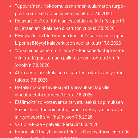
Tuppurainen: Kokoomuksen ennenkuulumaton turpo-
politikointi kertoo puolueen paniikista
7.8.2026
Rajavartiolaitos: Itärajan esteaidan kaikki riistaportit
suljetaan afrikkalaisen sikaruton vuoksi
7.8.2026
Pyydyksiin on tänä vuonna kuollut 12 saimaannorppaa –
Liperissä löytyi kalaverkkoon kuollut kuutti
7.8.2026
”Voiko enää pahemmin tyriä?” – kansanedustaja vaatii
ministeriä puuttumaan palkkaturvan kohtuuttomiin
jonoihin
7.8.2026
Atria arvioi afrikkalaisen sikaruton rokottavan yhtiön
tulosta
7.8.2026
Metalle maksettavaksi jättikorvaukset lapsille
aiheutuneista somehaitoista
7.8.2026
EU ilmoitti toivottavansa tervetulleeksi sopimuksen
Gazan demilitarisoinnista, Israelin vetäytymisestä ja
siirtymisestä siviilihallintoon
7.8.2026
Valtio leikkaa – palvelut kärsivät
6.8.2026
Espoo aloittaa yt-neuvottelut – vähennystarve enintään