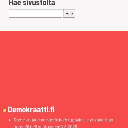
Hae sivustolta
Haku:
Demokraatti.fi
Some koukuttaa nuoria kuin tupakka – nyt vaaditaan
somejättejä vastuuseen
7.8.2026