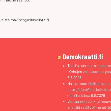
5, riitta.makinen@eduskunta.fi
Demokraatti.fi
Tutkija tuoreesta kannat
”Kohujen vaikutusta ei pidä
6.8.2026
Hali vetoaa: Hallitus vois
sote-järjestöihin kohdistuv
rahoitusiskua
6.8.2026
Vantaan kaupunki yt-neuvo
enintään 200 voi menettä