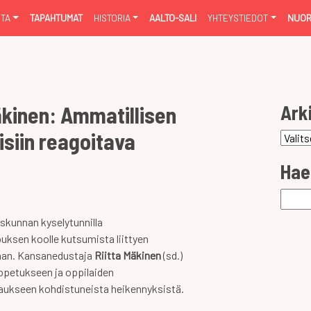
NTA
TAPAHTUMAT
HISTORIA
AALTO-SALI
YHTEYSTIEDOT
NUOR
Ark
äkinen: Ammatillisen
isiin reagoitava
Arkist
Hae
Haku:
uskunnan kyselytunnilla
ouksen koolle kutsumista liittyen
laan. Kansanedustaja
Riitta Mäkinen
(sd.)
iopetukseen ja oppilaiden
aukseen kohdistuneista heikennyksistä.