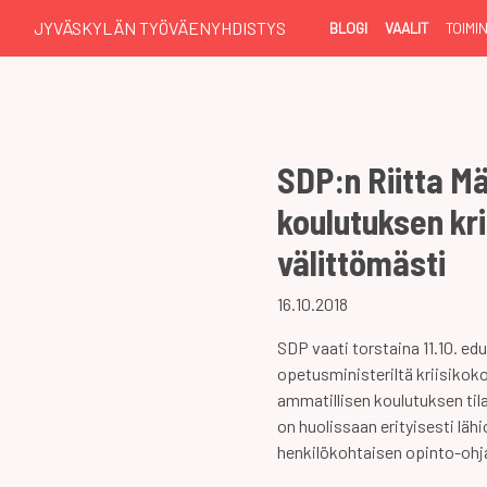
JYVÄSKYLÄN TYÖVÄENYHDISTYS
BLOGI
VAALIT
TOIMI
SDP:n Riitta M
koulutuksen kri
välittömästi
16.10.2018
SDP vaati torstaina 11.10. ed
opetusministeriltä kriisikok
ammatillisen koulutuksen ti
on huolissaan erityisesti läh
henkilökohtaisen opinto-ohj