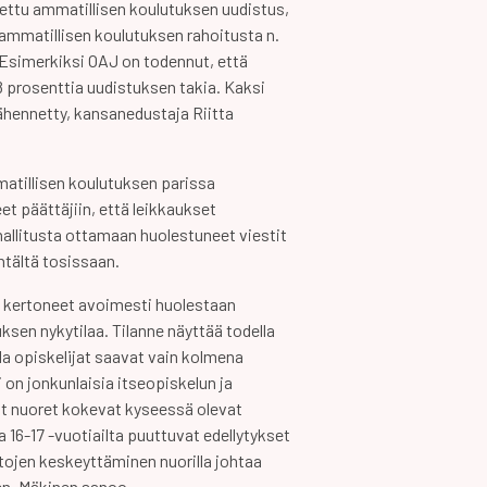
utettu ammatillisen koulutuksen uudistus,
 ammatillisen koulutuksen rahoitusta n.
 Esimerkiksi OAJ on todennut, että
8 prosenttia uudistuksen takia. Kaksi
ähennetty, kansanedustaja Riitta
matillisen koulutuksen parissa
t päättäjiin, että leikkaukset
 hallitusta ottamaan huolestuneet viestit
tältä tosissaan.
t kertoneet avoimesti huolestaan
ksen nykytilaa. Tilanne näyttää todella
lla opiskelijat saavat vain kolmena
 on jonkunlaisia itseopiskelun ja
t nuoret kokevat kyseessä olevat
 16-17 -vuotiailta puuttuvat edellytykset
tojen keskeyttäminen nuorilla johtaa
en, Mäkinen sanoo.