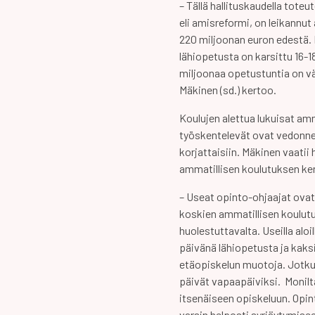
– Tällä hallituskaudella tote
eli amisreformi, on leikannut
220 miljoonan euron edestä.
lähiopetusta on karsittu 16-1
miljoonaa opetustuntia on v
Mäkinen (sd.) kertoo.
Koulujen alettua lukuisat am
työskentelevät ovat vedonnee
korjattaisiin. Mäkinen vaatii
ammatillisen koulutuksen ken
– Useat opinto-ohjaajat ova
koskien ammatillisen koulutu
huolestuttavalta. Useilla aloi
päivänä lähiopetusta ja kaksi
etäopiskelun muotoja. Jotku
päivät vapaapäiviksi. Monilta
itsenäiseen opiskeluun. Opin
varsin helposti syrjäytymise