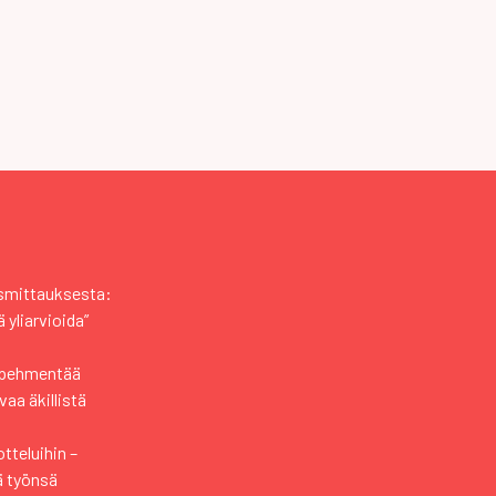
usmittauksesta:
 yliarvioida”
i pehmentää
aa äkillistä
tteluihin –
ä työnsä