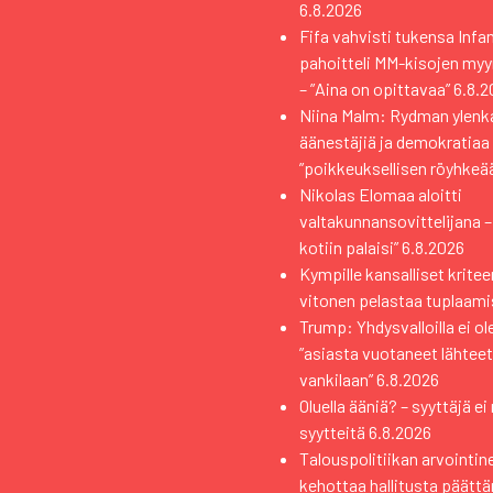
6.8.2026
Fifa vahvisti tukensa Infan
pahoitteli MM-kisojen myy
– ”Aina on opittavaa”
6.8.2
Niina Malm: Rydman ylen
äänestäjiä ja demokratiaa
”poikkeuksellisen röyhkeä
Nikolas Elomaa aloitti
valtakunnansovittelijana 
kotiin palaisi”
6.8.2026
Kympille kansalliset kritee
vitonen pelastaa tuplaami
Trump: Yhdysvalloilla ei ol
”asiasta vuotaneet lähteet
vankilaan”
6.8.2026
Oluella ääniä? – syyttäjä e
syytteitä
6.8.2026
Talouspolitiikan arvointi
kehottaa hallitusta päätt