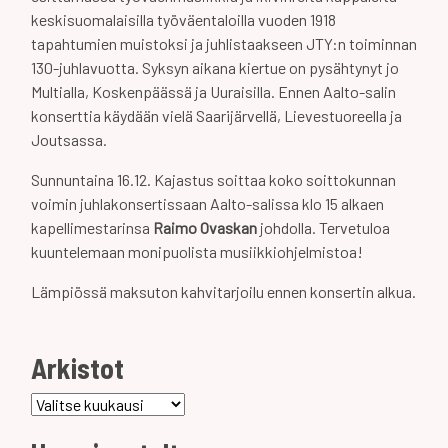
keskisuomalaisilla työväentaloilla vuoden 1918
tapahtumien muistoksi ja juhlistaakseen JTY:n toiminnan
130-juhlavuotta. Syksyn aikana kiertue on pysähtynyt jo
Multialla, Koskenpäässä ja Uuraisilla. Ennen Aalto-salin
konserttia käydään vielä Saarijärvellä, Lievestuoreella ja
Joutsassa.
Sunnuntaina 16.12. Kajastus soittaa koko soittokunnan
voimin juhlakonsertissaan Aalto-salissa klo 15 alkaen
kapellimestarinsa
Raimo Ovaskan
johdolla. Tervetuloa
kuuntelemaan monipuolista musiikkiohjelmistoa!
Lämpiössä maksuton kahvitarjoilu ennen konsertin alkua.
Arkistot
Arkistot