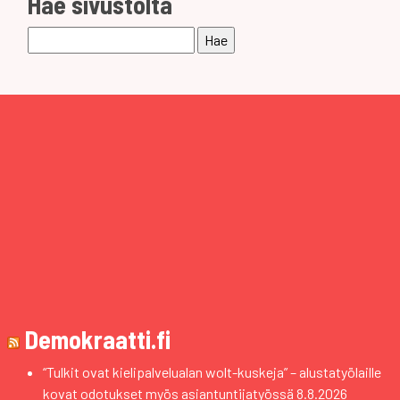
Hae sivustolta
Haku:
Demokraatti.fi
“Tulkit ovat kielipalvelualan wolt-kuskeja” – alustatyölaille
kovat odotukset myös asiantuntijatyössä
8.8.2026