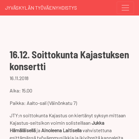
JYVÄSKYLÄN TYÖVÄENYHDISTYS
16.12. Soittokunta Kajastuksen
konsertti
16.11.2018
Aika: 15.00
Paikka: Aalto-sali (Väinönkatu 7)
JTY:n soittokunta Kajastus on kiertänyt syksyn mittaan
Kajastus-seitsikon voimin solisteillaan
Jukka
Hämäläisellä
ja
Ainoleena Laitisella
vahvistettuna
esittämässä työväenmusiikkia ja ikivihreitä kappaleita