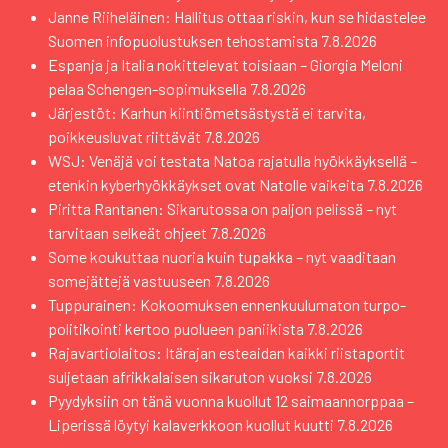
Janne Riiheläinen: Hallitus ottaa riskin, kun se hidastelee
Suomen infopuolustuksen tehostamista
7.8.2026
Espanja ja Italia nokittelevat toisiaan – Giorgia Meloni
pelaa Schengen-sopimuksella
7.8.2026
Järjestöt: Karhun kiintiömetsästystä ei tarvita,
poikkeusluvat riittävät
7.8.2026
WSJ: Venäjä voi testata Natoa rajatulla hyökkäyksellä –
etenkin kyberhyökkäykset ovat Natolle vaikeita
7.8.2026
Piritta Rantanen: Sikarutossa on paljon pelissä – nyt
tarvitaan selkeät ohjeet
7.8.2026
Some koukuttaa nuoria kuin tupakka – nyt vaaditaan
somejättejä vastuuseen
7.8.2026
Tuppurainen: Kokoomuksen ennenkuulumaton turpo-
politikointi kertoo puolueen paniikista
7.8.2026
Rajavartiolaitos: Itärajan esteaidan kaikki riistaportit
suljetaan afrikkalaisen sikaruton vuoksi
7.8.2026
Pyydyksiin on tänä vuonna kuollut 12 saimaannorppaa –
Liperissä löytyi kalaverkkoon kuollut kuutti
7.8.2026