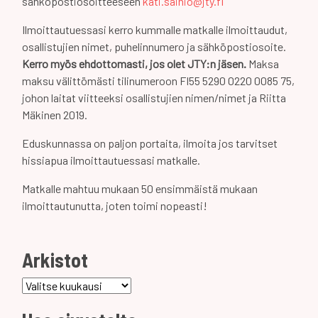
sähköpostiosoitteeseen
kati.sainio@jty.fi
Ilmoittautuessasi kerro kummalle matkalle ilmoittaudut,
osallistujien nimet, puhelinnumero ja sähköpostiosoite.
Kerro myös ehdottomasti, jos olet JTY:n jäsen.
Maksa
maksu välittömästi tilinumeroon FI55 5290 0220 0085 75,
johon laitat viitteeksi osallistujien nimen/nimet ja Riitta
Mäkinen 2019.
Eduskunnassa on paljon portaita, ilmoita jos tarvitset
hissiapua ilmoittautuessasi matkalle.
Matkalle mahtuu mukaan 50 ensimmäistä mukaan
ilmoittautunutta, joten toimi nopeasti!
Arkistot
Arkistot