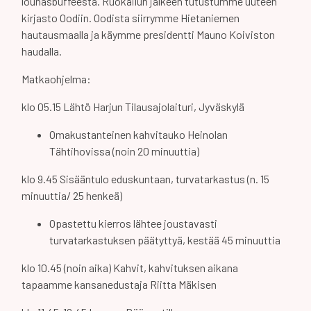
lounasbuffeesta. Ruokailun jälkeen tutustumme uuteen
kirjasto Oodiin. Oodista siirrymme Hietaniemen
hautausmaalla ja käymme presidentti Mauno Koiviston
haudalla.
Matkaohjelma:
klo 05.15 Lähtö Harjun Tilausajolaituri, Jyväskylä
Omakustanteinen kahvitauko Heinolan
Tähtihovissa (noin 20 minuuttia)
klo 9.45 Sisääntulo eduskuntaan, turvatarkastus (n. 15
minuuttia/ 25 henkeä)
Opastettu kierros lähtee joustavasti
turvatarkastuksen päätyttyä, kestää 45 minuuttia
klo 10.45 (noin aika) Kahvit, kahvituksen aikana
tapaamme kansanedustaja Riitta Mäkisen