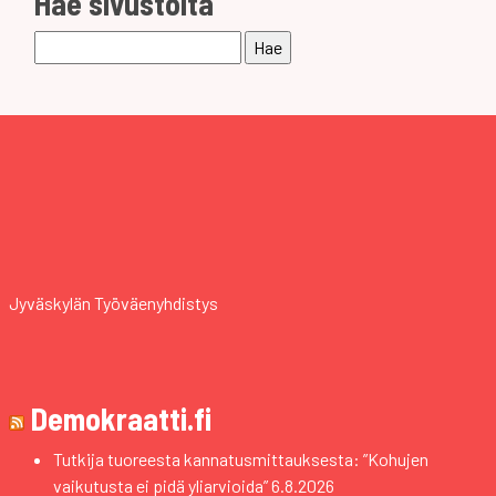
Hae sivustolta
Haku:
Jyväskylän Työväenyhdistys
Demokraatti.fi
Tutkija tuoreesta kannatusmittauksesta: ”Kohujen
vaikutusta ei pidä yliarvioida”
6.8.2026