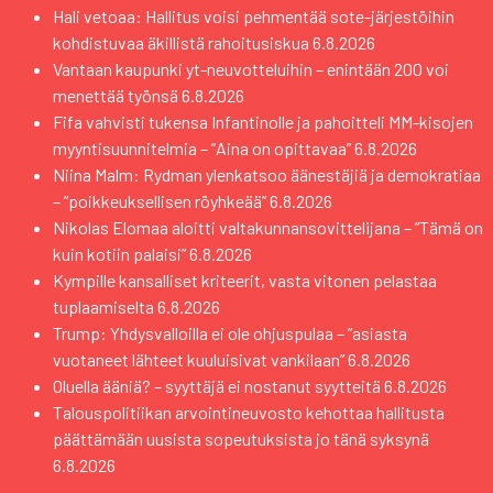
Hali vetoaa: Hallitus voisi pehmentää sote-järjestöihin
kohdistuvaa äkillistä rahoitusiskua
6.8.2026
Vantaan kaupunki yt-neuvotteluihin – enintään 200 voi
menettää työnsä
6.8.2026
Fifa vahvisti tukensa Infantinolle ja pahoitteli MM-kisojen
myyntisuunnitelmia – ”Aina on opittavaa”
6.8.2026
Niina Malm: Rydman ylenkatsoo äänestäjiä ja demokratiaa
– ”poikkeuksellisen röyhkeää”
6.8.2026
Nikolas Elomaa aloitti valtakunnansovittelijana – ”Tämä on
kuin kotiin palaisi”
6.8.2026
Kympille kansalliset kriteerit, vasta vitonen pelastaa
tuplaamiselta
6.8.2026
Trump: Yhdysvalloilla ei ole ohjuspulaa – ”asiasta
vuotaneet lähteet kuuluisivat vankilaan”
6.8.2026
Oluella ääniä? – syyttäjä ei nostanut syytteitä
6.8.2026
Talouspolitiikan arvointineuvosto kehottaa hallitusta
päättämään uusista sopeutuksista jo tänä syksynä
6.8.2026