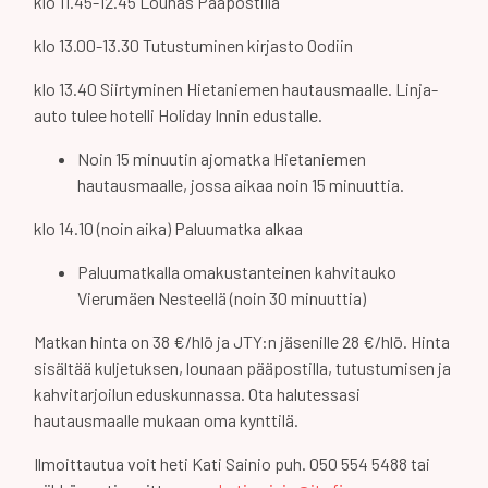
klo 11.45-12.45 Lounas Pääpostilla
klo 13.00-13.30 Tutustuminen kirjasto Oodiin
klo 13.40 Siirtyminen Hietaniemen hautausmaalle. Linja-
auto tulee hotelli Holiday Innin edustalle.
Noin 15 minuutin ajomatka Hietaniemen
hautausmaalle, jossa aikaa noin 15 minuuttia.
klo 14.10 (noin aika) Paluumatka alkaa
Paluumatkalla omakustanteinen kahvitauko
Vierumäen Nesteellä (noin 30 minuuttia)
Matkan hinta on 38 €/hlö ja JTY:n jäsenille 28 €/hlö. Hinta
sisältää kuljetuksen, lounaan pääpostilla, tutustumisen ja
kahvitarjoilun eduskunnassa. Ota halutessasi
hautausmaalle mukaan oma kynttilä.
Ilmoittautua voit heti Kati Sainio puh. 050 554 5488 tai