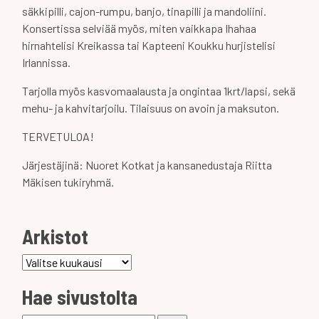
säkkipilli, cajon-rumpu, banjo, tinapilli ja mandoliini.
Konsertissa selviää myös, miten vaikkapa Ihahaa
hirnahtelisi Kreikassa tai Kapteeni Koukku hurjistelisi
Irlannissa.
Tarjolla myös kasvomaalausta ja ongintaa 1krt/lapsi, sekä
mehu- ja kahvitarjoilu. Tilaisuus on avoin ja maksuton.
TERVETULOA!
Järjestäjinä: Nuoret Kotkat ja kansanedustaja Riitta
Mäkisen tukiryhmä.
Arkistot
Arkistot
Hae sivustolta