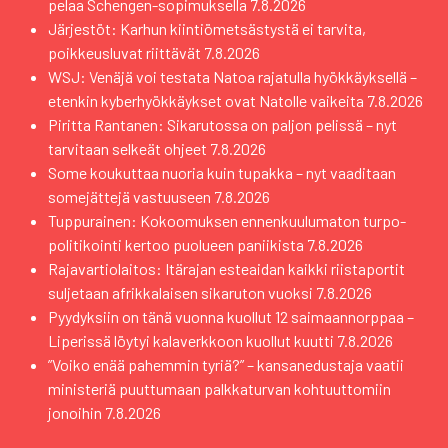
pelaa Schengen-sopimuksella
7.8.2026
Järjestöt: Karhun kiintiömetsästystä ei tarvita,
poikkeusluvat riittävät
7.8.2026
WSJ: Venäjä voi testata Natoa rajatulla hyökkäyksellä –
etenkin kyberhyökkäykset ovat Natolle vaikeita
7.8.2026
Piritta Rantanen: Sikarutossa on paljon pelissä – nyt
tarvitaan selkeät ohjeet
7.8.2026
Some koukuttaa nuoria kuin tupakka – nyt vaaditaan
somejättejä vastuuseen
7.8.2026
Tuppurainen: Kokoomuksen ennenkuulumaton turpo-
politikointi kertoo puolueen paniikista
7.8.2026
Rajavartiolaitos: Itärajan esteaidan kaikki riistaportit
suljetaan afrikkalaisen sikaruton vuoksi
7.8.2026
Pyydyksiin on tänä vuonna kuollut 12 saimaannorppaa –
Liperissä löytyi kalaverkkoon kuollut kuutti
7.8.2026
”Voiko enää pahemmin tyriä?” – kansanedustaja vaatii
ministeriä puuttumaan palkkaturvan kohtuuttomiin
jonoihin
7.8.2026