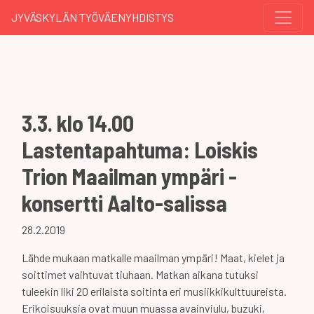
JYVÄSKYLÄN TYÖVÄENYHDISTYS
3.3. klo 14.00
Lastentapahtuma: Loiskis
Trion Maailman ympäri -
konsertti Aalto-salissa
28.2.2019
Lähde mukaan matkalle maailman ympäri! Maat, kielet ja
soittimet vaihtuvat tiuhaan. Matkan aikana tutuksi
tuleekin liki 20 erilaista soitinta eri musiikkikulttuureista.
Erikoisuuksia ovat muun muassa avainviulu, buzuki,