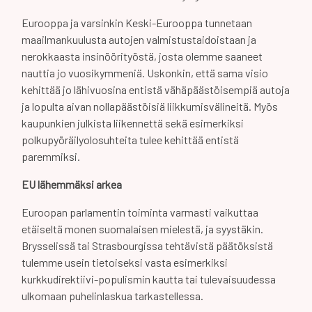
Eurooppa ja varsinkin Keski-Eurooppa tunnetaan
maailmankuulusta autojen valmistustaidoistaan ja
nerokkaasta insinöörityöstä, josta olemme saaneet
nauttia jo vuosikymmeniä. Uskonkin, että sama visio
kehittää jo lähivuosina entistä vähäpäästöisempiä autoja
ja lopulta aivan nollapäästöisiä liikkumisvälineitä. Myös
kaupunkien julkista liikennettä sekä esimerkiksi
polkupyöräilyolosuhteita tulee kehittää entistä
paremmiksi.
EU lähemmäksi arkea
Euroopan parlamentin toiminta varmasti vaikuttaa
etäiseltä monen suomalaisen mielestä, ja syystäkin.
Brysselissä tai Strasbourgissa tehtävistä päätöksistä
tulemme usein tietoiseksi vasta esimerkiksi
kurkkudirektiivi-populismin kautta tai tulevaisuudessa
ulkomaan puhelinlaskua tarkastellessa.