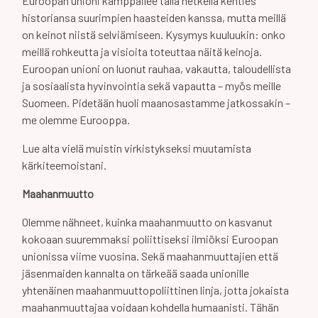
Euroopan unioni kamppailee tällä hetkellä kenties
historiansa suurimpien haasteiden kanssa, mutta meillä
on keinot niistä selviämiseen. Kysymys kuuluukin: onko
meillä rohkeutta ja visioita toteuttaa näitä keinoja.
Euroopan unioni on luonut rauhaa, vakautta, taloudellista
ja sosiaalista hyvinvointia sekä vapautta – myös meille
Suomeen. Pidetään huoli maanosastamme jatkossakin –
me olemme Eurooppa.
Lue alta vielä muistin virkistykseksi muutamista
kärkiteemoistani.
Maahanmuutto
Olemme nähneet, kuinka maahanmuutto on kasvanut
kokoaan suuremmaksi poliittiseksi ilmiöksi Euroopan
unionissa viime vuosina. Sekä maahanmuuttajien että
jäsenmaiden kannalta on tärkeää saada unionille
yhtenäinen maahanmuuttopoliittinen linja, jotta jokaista
maahanmuuttajaa voidaan kohdella humaanisti. Tähän