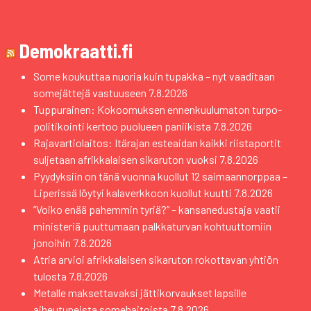
Demokraatti.fi
Some koukuttaa nuoria kuin tupakka – nyt vaaditaan
somejättejä vastuuseen
7.8.2026
Tuppurainen: Kokoomuksen ennenkuulumaton turpo-
politikointi kertoo puolueen paniikista
7.8.2026
Rajavartiolaitos: Itärajan esteaidan kaikki riistaportit
suljetaan afrikkalaisen sikaruton vuoksi
7.8.2026
Pyydyksiin on tänä vuonna kuollut 12 saimaannorppaa –
Liperissä löytyi kalaverkkoon kuollut kuutti
7.8.2026
”Voiko enää pahemmin tyriä?” – kansanedustaja vaatii
ministeriä puuttumaan palkkaturvan kohtuuttomiin
jonoihin
7.8.2026
Atria arvioi afrikkalaisen sikaruton rokottavan yhtiön
tulosta
7.8.2026
Metalle maksettavaksi jättikorvaukset lapsille
aiheutuneista somehaitoista
7.8.2026