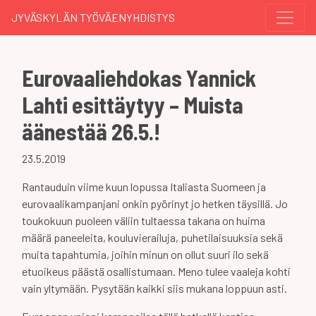
JYVÄSKYLÄN TYÖVÄENYHDISTYS
Eurovaaliehdokas Yannick
Lahti esittäytyy – Muista
äänestää 26.5.!
23.5.2019
Rantauduin viime kuun lopussa Italiasta Suomeen ja
eurovaalikampanjani onkin pyörinyt jo hetken täysillä. Jo
toukokuun puoleen väliin tultaessa takana on huima
määrä paneeleita, kouluvierailuja, puhetilaisuuksia sekä
muita tapahtumia, joihin minun on ollut suuri ilo sekä
etuoikeus päästä osallistumaan. Meno tulee vaaleja kohti
vain yltymään. Pysytään kaikki siis mukana loppuun asti.