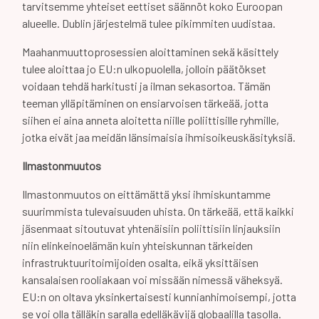
tarvitsemme yhteiset eettiset säännöt koko Euroopan
alueelle. Dublin järjestelmä tulee pikimmiten uudistaa.
Maahanmuuttoprosessien aloittaminen sekä käsittely
tulee aloittaa jo EU:n ulkopuolella, jolloin päätökset
voidaan tehdä harkitusti ja ilman sekasortoa. Tämän
teeman ylläpitäminen on ensiarvoisen tärkeää, jotta
siihen ei aina anneta aloitetta niille poliittisille ryhmille,
jotka eivät jaa meidän länsimaisia ihmisoikeuskäsityksiä.
Ilmastonmuutos
Ilmastonmuutos on eittämättä yksi ihmiskuntamme
suurimmista tulevaisuuden uhista. On tärkeää, että kaikki
jäsenmaat sitoutuvat yhtenäisiin poliittisiin linjauksiin
niin elinkeinoelämän kuin yhteiskunnan tärkeiden
infrastruktuuritoimijoiden osalta, eikä yksittäisen
kansalaisen rooliakaan voi missään nimessä väheksyä.
EU:n on oltava yksinkertaisesti kunnianhimoisempi, jotta
se voi olla tälläkin saralla edelläkävijä globaalilla tasolla.