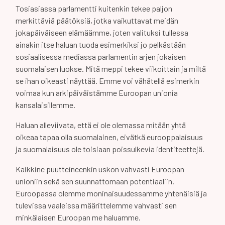
Tosiasiassa parlamentti kuitenkin tekee paljon
merkittäviä päätöksiä, jotka vaikuttavat meidän
jokapäiväiseen elämäämme, joten valituksi tullessa
ainakin itse haluan tuoda esimerkiksi jo pelkästään
sosiaalisessa mediassa parlamentin arjen jokaisen
suomalaisen luokse. Mitä meppi tekee viikoittain ja miltä
se ihan oikeasti näyttää. Emme voi vähätellä esimerkin
voimaa kun arkipäiväistämme Euroopan unionia
kansalaisillemme.
Haluan alleviivata, että ei ole olemassa mitään yhtä
oikeaa tapaa olla suomalainen, eivätkä eurooppalaisuus
ja suomalaisuus ole toisiaan poissulkevia identiteettejä.
Kaikkine puutteineenkin uskon vahvasti Euroopan
unioniin sekä sen suunnattomaan potentiaaliin.
Euroopassa olemme moninaisuudessamme yhtenäisiä ja
tulevissa vaaleissa määrittelemme vahvasti sen
minkälaisen Euroopan me haluamme.