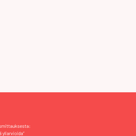
usmittauksesta:
 yliarvioida”