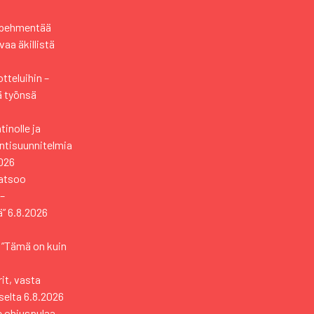
i pehmentää
aa äkillistä
tteluihin –
ä työnsä
tinolle ja
ntisuunnitelmia
026
katsoo
 –
ä”
6.8.2026
– ”Tämä on kuin
rit, vasta
selta
6.8.2026
e ohjuspulaa –