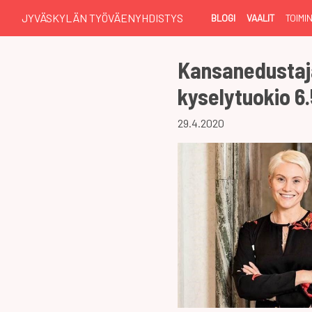
JYVÄSKYLÄN TYÖVÄENYHDISTYS
BLOGI
VAALIT
TOIMI
Kansanedustaja
kyselytuokio 6.
29.4.2020