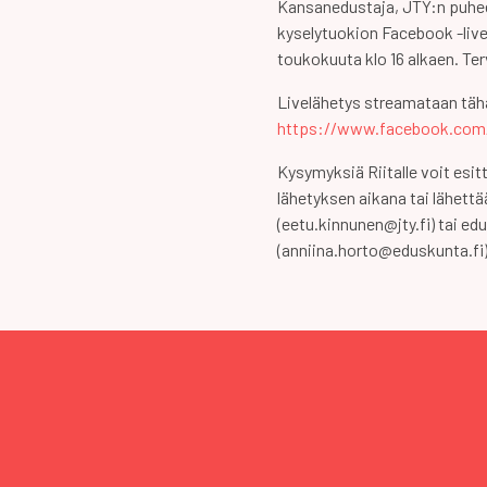
Kansanedustaja, JTY:n puhe
kyselytuokion Facebook -live
toukokuuta klo 16 alkaen. Te
Livelähetys streamataan tä
https://www.facebook.com
Kysymyksiä Riitalle voit es
lähetyksen aikana tai lähettä
(eetu.kinnunen@jty.fi) tai ed
(anniina.horto@eduskunta.fi