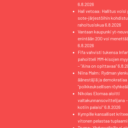
6.8.2026
Hali vetoaa: Hallitus vois
sote-järjestöihin kohdistuv
rahoitusiskua
6.8.2026
Vantaan kaupunki yt-neuvo
enintään 200 voi menettä
6.8.2026
Fifa vahvisti tukensa Infan
pahoitteli MM-kisojen myy
– ”Aina on opittavaa”
6.8.2
Niina Malm: Rydman ylen
äänestäjiä ja demokratiaa
”poikkeuksellisen röyhkeä
Nikolas Elomaa aloitti
valtakunnansovittelijana 
kotiin palaisi”
6.8.2026
Kympille kansalliset kritee
vitonen pelastaa tuplaami
Trump: Yhdysvalloilla ei ol