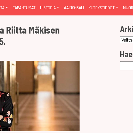
NTA
TAPAHTUMAT
HISTORIA
AALTO-SALI
YHTEYSTIEDOT
NUOR
Ark
 Riitta Mäkisen
5.
Arkist
Hae
Haku: