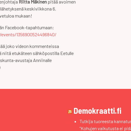
enjohtaja
Riitta Mäkinen
pitää avoimen
lähetyksenä keskiviikkona 6.
rvetuloa mukaan!
hän Facebook-tapahtumaan:
/events/1356900524496840/
ittää joko videon kommenteissa
ä niitä etukäteen sähköpostilla Eetulle
uskunta-avustaja Anniinalle
)
Demokraatti.fi
Tutkija tuoreesta kannat
”Kohujen vaikutusta ei pidä